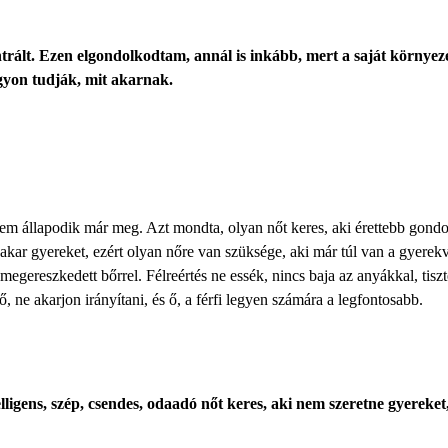
rált. Ezen elgondolkodtam, annál is inkább, mert a saját környeze
agyon tudják, mit akarnak.
 nem állapodik már meg. Azt mondta,
olyan nőt keres
, aki érettebb gondo
akar gyereket, ezért olyan nőre van szüksége, aki már túl van a gyerekv
megereszkedett bőrrel. Félreértés ne essék, nincs baja az anyákkal, tiszte
, ne akarjon irányítani, és ő, a férfi legyen számára a legfontosabb.
lligens, szép, csendes, odaadó nőt keres, aki nem szeretne gyereket