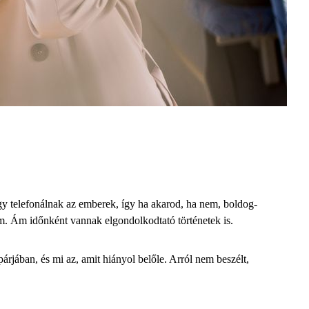
y telefonálnak az emberek, így ha akarod, ha nem, boldog-
m. Ám időnként vannak elgondolkodtató történetek is.
árjában, és mi az, amit hiányol belőle. Arról nem beszélt,