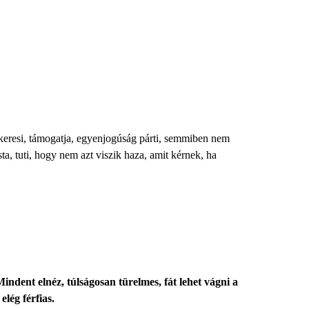
t keresi, támogatja, egyenjogúság párti, semmiben nem
sta, tuti, hogy nem azt viszik haza, amit kérnek, ha
dent elnéz, túlságosan türelmes, fát lehet vágni a
lég férfias.