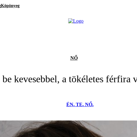
g
Köpönyeg
NŐ
e kevesebbel, a tökéletes férfira 
ÉN. TE. NŐ.