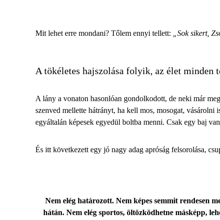
Mit lehet erre mondani? Tőlem ennyi tellett:
„Sok sikert, Zs
A tökéletes hajszolása folyik, az élet minden t
A lány a vonaton
hasonlóan gondolkodott
, de neki már meg
szenved mellette hátrányt, ha kell mos, mosogat, vásárolni is
egyáltalán képesek egyedül boltba menni. Csak egy baj van 
És itt következett egy jó nagy adag apróság felsorolása, cs
Nem elég határozott. Nem képes semmit rendesen megs
hátán. Nem elég sportos, öltözködhetne másképp, lehe