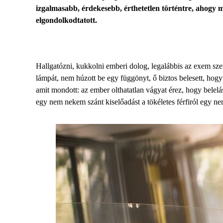
izgalmasabb, érdekesebb, érthetetlen történtre, ahogy m
elgondolkodtatott.
Hallgatózni, kukkolni emberi dolog, legalábbis az exem szeri
lámpát, nem húzott be egy függönyt, ő biztos belesett, hog
amit mondott: az ember olthatatlan vágyat érez, hogy bele
egy nem nekem szánt kiselőadást a tökéletes férfiról egy n