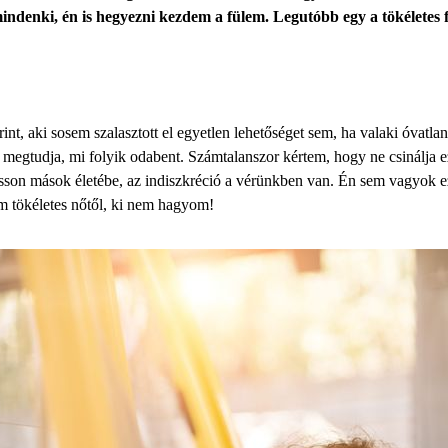
indenki, én is hegyezni kezdem a fülem. Legutóbb egy a tökéletes fé
nt, aki sosem szalasztott el egyetlen lehetőséget sem, ha valaki óvatlan
y megtudja, mi folyik odabent. Számtalanszor kértem, hogy ne csinálja
lásson mások életébe, az indiszkréció a vérünkben van. Én sem vagyok
em tökéletes nőtől, ki nem hagyom!