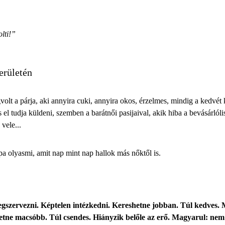
olti!”
erületén
volt a párja, aki annyira cuki, annyira okos, érzelmes, mindig a kedvé
 el tudja küldeni, szemben a barátnői pasijaival, akik hiba a bevásárlóli
vele...
upa olyasmi, amit nap mint nap hallok más nőktől is.
zervezni. Képtelen intézkedni. Kereshetne jobban. Túl kedves. Min
tne macsóbb. Túl csendes. Hiányzik belőle az erő. Magyarul: nem e