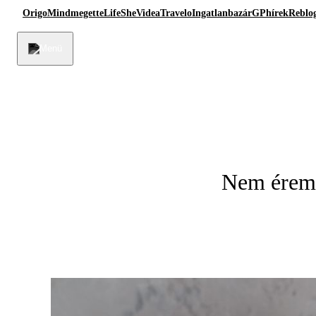
Origo
Mindmegette
Life
She
Videa
Travelo
Ingatlanbazár
GPhírek
Reblo
Nem érem b