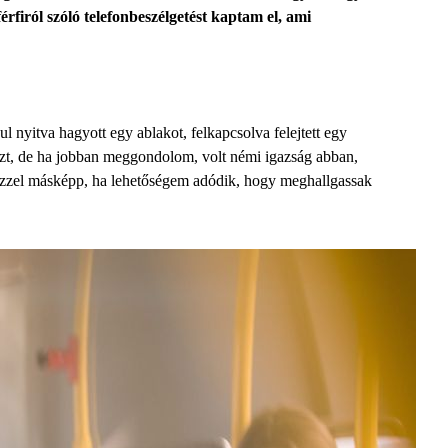
rfiról szóló telefonbeszélgetést kaptam el, ami
ul nyitva hagyott egy ablakot, felkapcsolva felejtett egy
 ezt, de ha jobban meggondolom, volt némi igazság abban,
 ezzel másképp, ha lehetőségem adódik, hogy meghallgassak