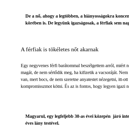
De a nő, ahogy a legtöbben, a hiányosságokra koncent
körében is. De legyünk igazságosak, a férfiak sem n
A férfiak is tökéletes nőt akarnak
Egy negyvenes férfi barátommal beszélgettem arról, miért
magát, de nem sértődik meg, ha kifizetik a vacsoráját. Nem 
van, mert bocs, de nem szeretne anyatestet nézegetni, itt-ott 
kompromisszmot kötni. És az is fontos, hogy legyen igazi nő
Magyarul, egy legfeljebb 30-as évei közepén járó inte
éves lány testével.