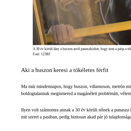
A 30 év körüli lány a buszon arról panaszkodott, hogy nem a párja a tök
Fotó: 123RF
Aki a buszon keresi a tökéletes férfit
Ma már mindennapos, hogy buszon, villamoson, metrón mind
boldogtalannak megismered a magánéleti problémáit, vélemé
Ilyen volt számomra annak a 30 év körüli nőnek a panasza is
mit szeret a pasiban, pedig biztosan akad pár jó tulajdonsá