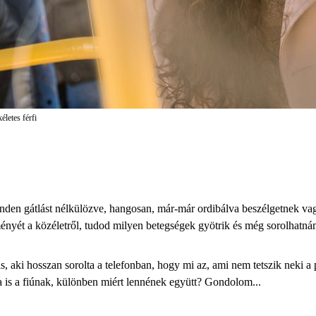
életes férfi
en gátlást nélkülözve, hangosan, már-már ordibálva beszélgetnek vag
nyét a közéletről, tudod milyen betegségek gyötrik és még sorolhatná
, aki hosszan sorolta a telefonban, hogy mi az, ami nem tetszik neki a p
ga is a fiúnak, különben miért lennének együtt? Gondolom...