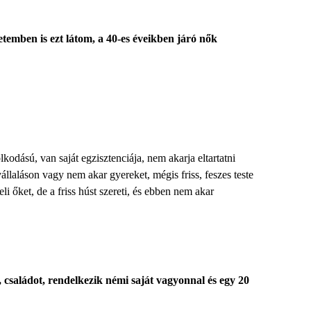
temben is ezt látom, a 40-es éveikben járó nők
lkodású, van saját egzisztenciája, nem akarja eltartatni
állaláson vagy nem akar gyereket, mégis friss, feszes teste
li őket, de a friss húst szereti, és ebben nem akar
, családot, rendelkezik némi saját vagyonnal és egy 20