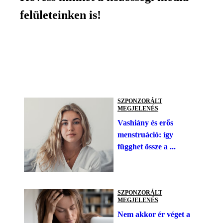
felületeinken is!
SZPONZORÁLT
MEGJELENÉS
Vashiány és erős
menstruáció: így
függhet össze a ...
SZPONZORÁLT
MEGJELENÉS
Nem akkor ér véget a