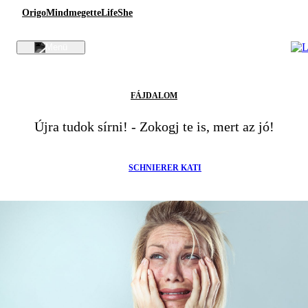
Origo
Mindmegette
Life
She
FÁJDALOM
Újra tudok sírni! - Zokogj te is, mert az jó!
SCHNIERER KATI