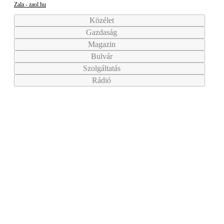
Zala - zaol.hu
Közélet
Gazdaság
Magazin
Bulvár
Szolgáltatás
Rádió