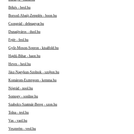
Békés - beol.hu
Borsod-Abaúj-Zemplén - boon.hu
Csongrád - delmagyar.hu
Dunaújváros - duol.hu
Fejér - feol.hu
Győr-Moson-Sopron - kisalfold.hu
Hajdú-Bihar - haon.hu
Heves - heol.hu
Jász-Nagykun-Szolnok - szoljon.hu
Komárom-Esztergom - kemma.hu
Nógrád - nool.hu
Somogy - sonline.hu
Szabolcs-Szatmár-Bereg - szon.hu
Tolna - teol.hu
Vas - vaol.hu
Veszprém - veol.hu