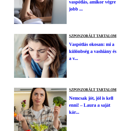
vaspótlás, amikor végre
jobb ...
SZPONZORÁLT TARTALOM
Vaspótlás okosan: mi a
különbség a vashiány és
a v...
SZPONZORÁLT TARTALOM
Nemcsak jót, jól is kell
enni! – Laura a saját
kár...