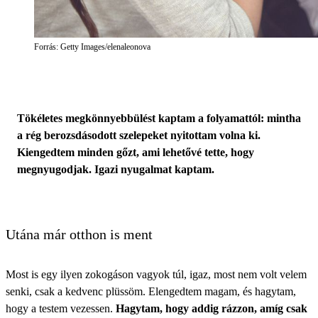
Forrás: Getty Images/elenaleonova
Tökéletes megkönnyebbülést kaptam a folyamattól: mintha
a rég berozsdásodott szelepeket nyitottam volna ki.
Kiengedtem minden gőzt, ami lehetővé tette, hogy
megnyugodjak. Igazi nyugalmat kaptam.
Utána már otthon is ment
Most is egy ilyen zokogáson vagyok túl, igaz, most nem volt velem
senki, csak a kedvenc plüssöm. Elengedtem magam, és hagytam,
hogy a testem vezessen.
Hagytam, hogy addig rázzon, amíg csak