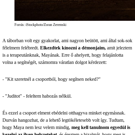
Forrás: iStockphoto/Zoran Zeremski
A táborban volt egy gyakorlat, ami nagyon beütött, ami által sok-sok
félelmem felébredt.
Elkezdtek kínozni a démonjaim,
amit jeleztem
is a terapeutánknak, Mayának. Erre ő ahelyett, hogy felajánlotta
volna a segítségét, számomra váratlan dolgot kérdezett:
- "Kit szeretnél a csoportból, hogy segítsen neked?"
- "Juditot" - feleltem habozás nélkül.
És ezzel a csoport elment ebédelni otthagyva minket egymásnak.
Durván hangozhat, de a lehető legtökéletesebb volt így. Tudtam,
hogy Maya nem lesz velem mindig,
meg kell tanulnom egyedül is
kezelni az ilyen helyzeteket,
és éreztem a bizalmát, hogy meg is