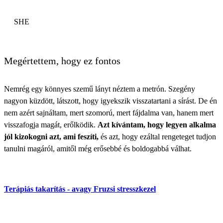
SHE
Megértettem, hogy ez fontos
Nemrég egy könnyes szemű lányt néztem a metrón. Szegény
nagyon küzdött, látszott, hogy igyekszik visszatartani a sírást. De én
nem azért sajnáltam, mert szomorú, mert fájdalma van, hanem mert
visszafogja magát, erőlködik.
Azt kívántam, hogy legyen alkalma
jól kizokogni azt, ami feszíti,
és azt, hogy ezáltal rengeteget tudjon
tanulni magáról, amitől még erősebbé és boldogabbá válhat.
Terápiás takarítás - avagy Fruzsi stresszkezel