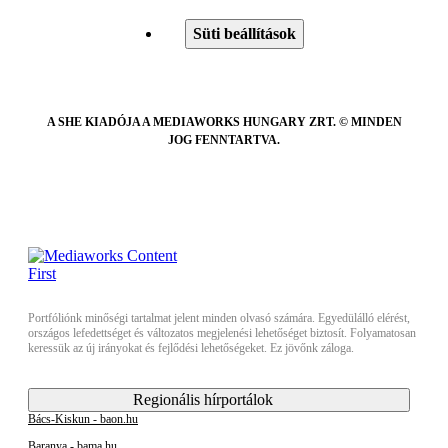
Süti beállítások
A SHE KIADÓJA A MEDIAWORKS HUNGARY ZRT. © MINDEN
JOG FENNTARTVA.
Portfóliónk minőségi tartalmat jelent minden olvasó számára. Egyedülálló elérést,
országos lefedettséget és változatos megjelenési lehetőséget biztosít. Folyamatosan
keressük az új irányokat és fejlődési lehetőségeket. Ez jövőnk záloga.
Regionális hírportálok
Bács-Kiskun - baon.hu
Baranya - bama.hu