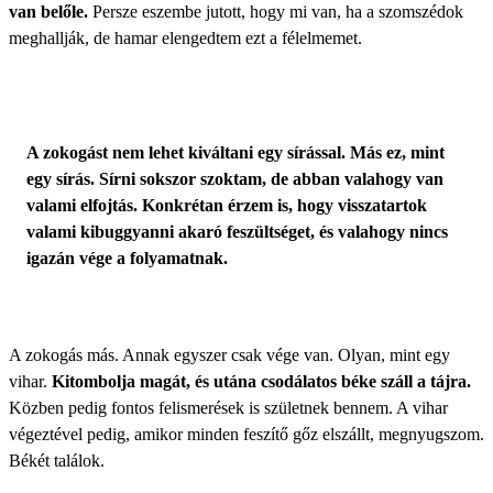
van belőle.
Persze eszembe jutott, hogy mi van, ha a szomszédok
meghallják, de hamar elengedtem ezt a félelmemet.
A zokogást nem lehet kiváltani egy sírással. Más ez, mint
egy sírás. Sírni sokszor szoktam, de abban valahogy van
valami elfojtás. Konkrétan érzem is, hogy visszatartok
valami kibuggyanni akaró feszültséget, és valahogy nincs
igazán vége a folyamatnak.
A zokogás más. Annak egyszer csak vége van. Olyan, mint egy
vihar.
Kitombolja magát, és utána csodálatos béke száll a tájra.
Közben pedig fontos felismerések is születnek bennem. A vihar
végeztével pedig, amikor minden feszítő gőz elszállt, megnyugszom.
Békét találok.