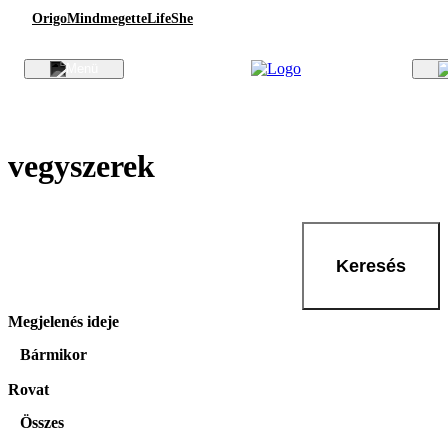
Origo
Mindmegette
Life
She
vegyszerek
Keresés
Megjelenés ideje
Bármikor
Rovat
Összes