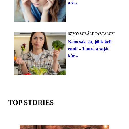
a v...
SZPONZORÁLT TARTALOM
Nemcsak jót, jól is kell
enni! – Laura a saját
kár...
TOP STORIES