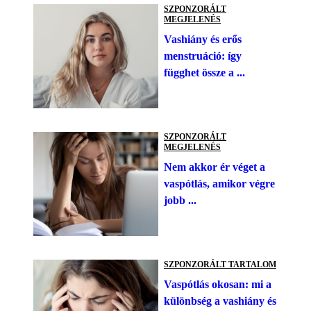
SZPONZORÁLT
MEGJELENÉS
Vashiány és erős
menstruáció: így
függhet össze a ...
SZPONZORÁLT
MEGJELENÉS
Nem akkor ér véget a
vaspótlás, amikor végre
jobb ...
SZPONZORÁLT TARTALOM
Vaspótlás okosan: mi a
különbség a vashiány és