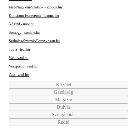
Jász-Nagykun-Szolnok - szoljon.hu
Komárom-Esztergom - kemma.hu
Nógrád - nool.hu
Somogy - sonline.hu
Szabolcs-Szatmár-Bereg - szon.hu
Tolna - teol.hu
Vas - vaol.hu
Veszprém - veol.hu
Zala - zaol.hu
Közélet
Gazdaság
Magazin
Bulvár
Szolgáltatás
Rádió