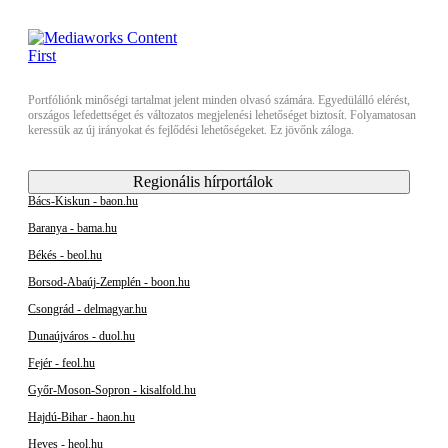
Portfóliónk minőségi tartalmat jelent minden olvasó számára. Egyedülálló elérést,
országos lefedettséget és változatos megjelenési lehetőséget biztosít. Folyamatosan
keressük az új irányokat és fejlődési lehetőségeket. Ez jövőnk záloga.
Regionális hírportálok
Bács-Kiskun - baon.hu
Baranya - bama.hu
Békés - beol.hu
Borsod-Abaúj-Zemplén - boon.hu
Csongrád - delmagyar.hu
Dunaújváros - duol.hu
Fejér - feol.hu
Győr-Moson-Sopron - kisalfold.hu
Hajdú-Bihar - haon.hu
Heves - heol.hu