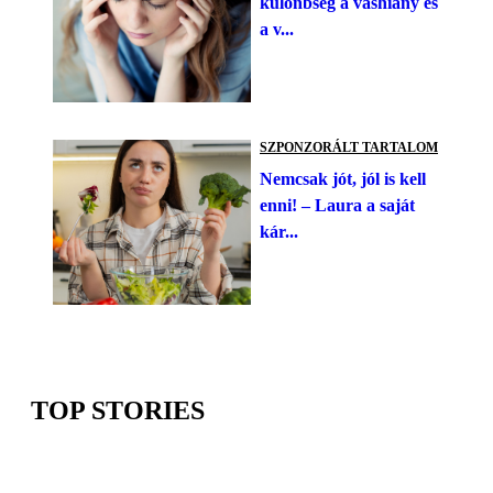
különbség a vashiány és
a v...
SZPONZORÁLT TARTALOM
Nemcsak jót, jól is kell
enni! – Laura a saját
kár...
TOP STORIES