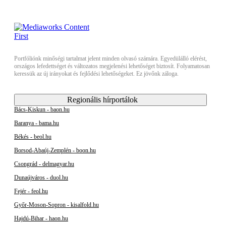
Portfóliónk minőségi tartalmat jelent minden olvasó számára. Egyedülálló elérést,
országos lefedettséget és változatos megjelenési lehetőséget biztosít. Folyamatosan
keressük az új irányokat és fejlődési lehetőségeket. Ez jövőnk záloga.
Regionális hírportálok
Bács-Kiskun - baon.hu
Baranya - bama.hu
Békés - beol.hu
Borsod-Abaúj-Zemplén - boon.hu
Csongrád - delmagyar.hu
Dunaújváros - duol.hu
Fejér - feol.hu
Győr-Moson-Sopron - kisalfold.hu
Hajdú-Bihar - haon.hu