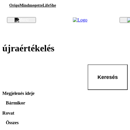
Origo
Mindmegette
Life
She
újraértékelés
Keresés
Megjelenés ideje
Bármikor
Rovat
Összes