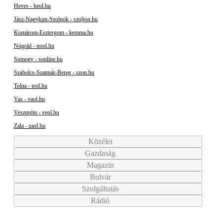
Heves - heol.hu
Jász-Nagykun-Szolnok - szoljon.hu
Komárom-Esztergom - kemma.hu
Nógrád - nool.hu
Somogy - sonline.hu
Szabolcs-Szatmár-Bereg - szon.hu
Tolna - teol.hu
Vas - vaol.hu
Veszprém - veol.hu
Zala - zaol.hu
Közélet
Gazdaság
Magazin
Bulvár
Szolgáltatás
Rádió