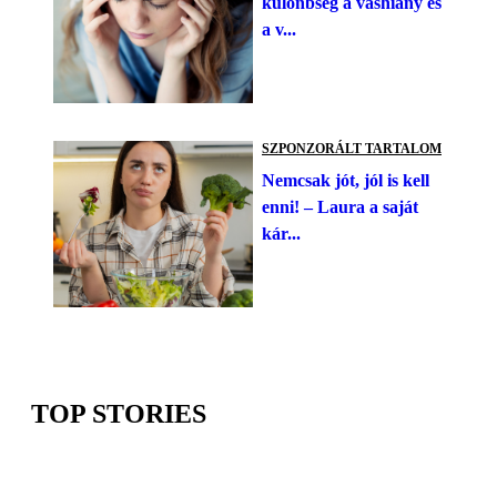
különbség a vashiány és
a v...
SZPONZORÁLT TARTALOM
Nemcsak jót, jól is kell
enni! – Laura a saját
kár...
TOP STORIES