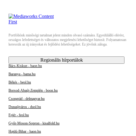
Portfóliónk minőségi tartalmat jelent minden olvasó számára. Egyedülálló elérést,
országos lefedettséget és változatos megjelenési lehetőséget biztosít. Folyamatosan
keressük az új irányokat és fejlődési lehetőségeket. Ez jövőnk záloga.
Regionális hírportálok
Bács-Kiskun - baon.hu
Baranya - bama.hu
Békés - beol.hu
Borsod-Abaúj-Zemplén - boon.hu
Csongrád - delmagyar.hu
Dunaújváros - duol.hu
Fejér - feol.hu
Győr-Moson-Sopron - kisalfold.hu
Hajdú-Bihar - haon.hu