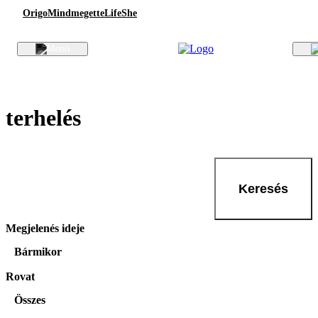
Origo
Mindmegette
Life
She
terhelés
Keresés
Megjelenés ideje
Bármikor
Rovat
Összes