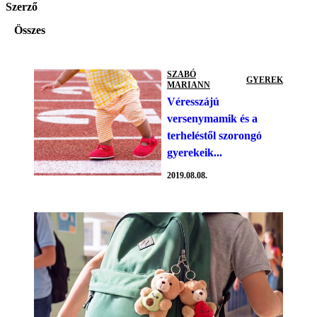
Szerző
Összes
SZABÓ
GYEREK
MARIANN
Véresszájú
versenymamik és a
terheléstől szorongó
gyerekeik...
2019.08.08.