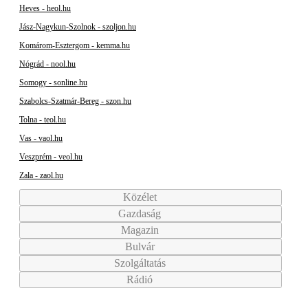
Heves - heol.hu
Jász-Nagykun-Szolnok - szoljon.hu
Komárom-Esztergom - kemma.hu
Nógrád - nool.hu
Somogy - sonline.hu
Szabolcs-Szatmár-Bereg - szon.hu
Tolna - teol.hu
Vas - vaol.hu
Veszprém - veol.hu
Zala - zaol.hu
Közélet
Gazdaság
Magazin
Bulvár
Szolgáltatás
Rádió