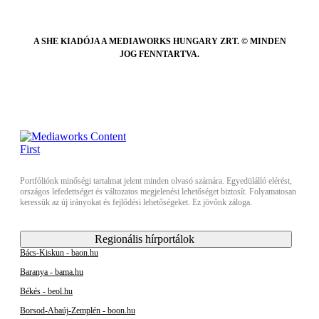
A SHE KIADÓJA A MEDIAWORKS HUNGARY ZRT. © MINDEN
JOG FENNTARTVA.
Portfóliónk minőségi tartalmat jelent minden olvasó számára. Egyedülálló elérést,
országos lefedettséget és változatos megjelenési lehetőséget biztosít. Folyamatosan
keressük az új irányokat és fejlődési lehetőségeket. Ez jövőnk záloga.
Regionális hírportálok
Bács-Kiskun - baon.hu
Baranya - bama.hu
Békés - beol.hu
Borsod-Abaúj-Zemplén - boon.hu