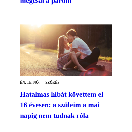
megcsal a párom
ÉN. TE. NŐ.
SZÖKÉS
Hatalmas hibát követtem el
16 évesen: a szüleim a mai
napig nem tudnak róla