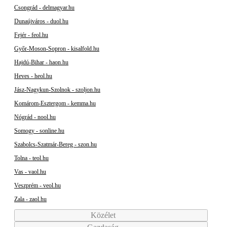
Csongrád - delmagyar.hu
Dunaújváros - duol.hu
Fejér - feol.hu
Győr-Moson-Sopron - kisalfold.hu
Hajdú-Bihar - haon.hu
Heves - heol.hu
Jász-Nagykun-Szolnok - szoljon.hu
Komárom-Esztergom - kemma.hu
Nógrád - nool.hu
Somogy - sonline.hu
Szabolcs-Szatmár-Bereg - szon.hu
Tolna - teol.hu
Vas - vaol.hu
Veszprém - veol.hu
Zala - zaol.hu
Közélet