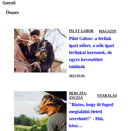
Szerző
Összes
PILÁT GÁBOR
MAGAZIN
Pilát Gábor: a férfiak
igazi nőket, a nők igazi
férfiakat keresnek, de
egyre kevesebbet
találnak
2022.03.01.
HERCZEG
NYARALÁS
ZSUZSA
"Biztos, hogy itt fogod
megtalálni életed
szerelmét!" - Hát,
kösz…