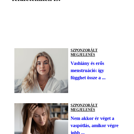
SZPONZORÁLT
MEGJELENÉS
Vashiány és erős
menstruáció: így
függhet össze a ...
SZPONZORÁLT
MEGJELENÉS
Nem akkor ér véget a
vaspótlás, amikor végre
jobb ...