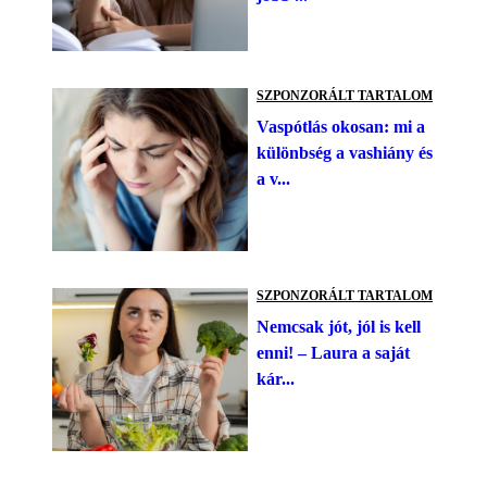
SZPONZORÁLT TARTALOM
Vaspótlás okosan: mi a
különbség a vashiány és
a v...
SZPONZORÁLT TARTALOM
Nemcsak jót, jól is kell
enni! – Laura a saját
kár...