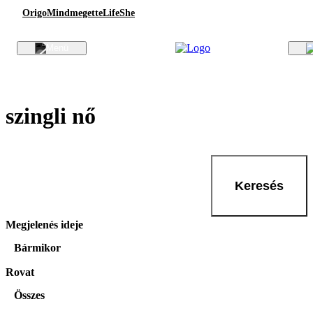
Origo
Mindmegette
Life
She
szingli nő
Keresés
Megjelenés ideje
Bármikor
Rovat
Összes