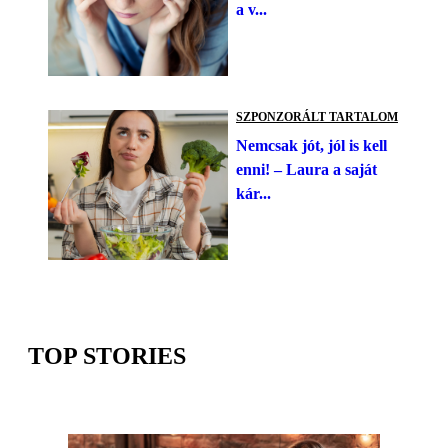
a v...
SZPONZORÁLT TARTALOM
Nemcsak jót, jól is kell
enni! – Laura a saját
kár...
TOP STORIES