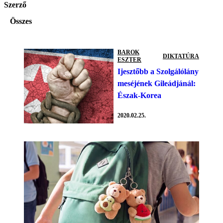
Szerző
Összes
BAROK
DIKTATÚRA
ESZTER
Ijesztőbb a Szolgálólány
meséjének Gileádjánál:
Észak-Korea
2020.02.25.