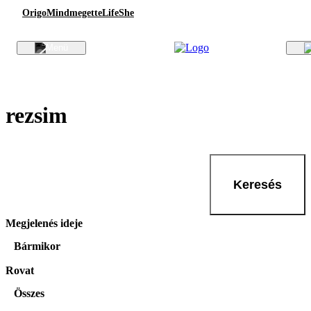
Origo
Mindmegette
Life
She
rezsim
Keresés
Megjelenés ideje
Bármikor
Rovat
Összes