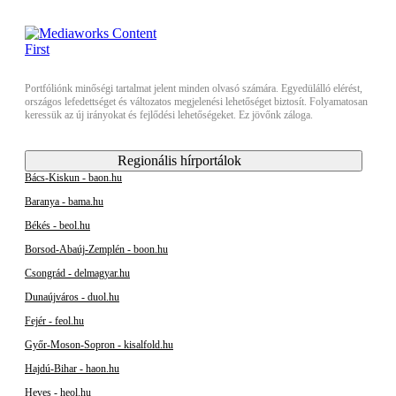
Portfóliónk minőségi tartalmat jelent minden olvasó számára. Egyedülálló elérést,
országos lefedettséget és változatos megjelenési lehetőséget biztosít. Folyamatosan
keressük az új irányokat és fejlődési lehetőségeket. Ez jövőnk záloga.
Regionális hírportálok
Bács-Kiskun - baon.hu
Baranya - bama.hu
Békés - beol.hu
Borsod-Abaúj-Zemplén - boon.hu
Csongrád - delmagyar.hu
Dunaújváros - duol.hu
Fejér - feol.hu
Győr-Moson-Sopron - kisalfold.hu
Hajdú-Bihar - haon.hu
Heves - heol.hu