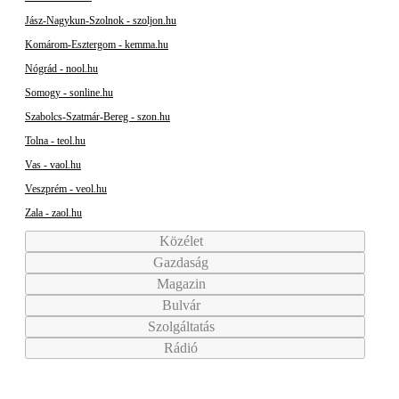
Jász-Nagykun-Szolnok - szoljon.hu
Komárom-Esztergom - kemma.hu
Nógrád - nool.hu
Somogy - sonline.hu
Szabolcs-Szatmár-Bereg - szon.hu
Tolna - teol.hu
Vas - vaol.hu
Veszprém - veol.hu
Zala - zaol.hu
Közélet
Gazdaság
Magazin
Bulvár
Szolgáltatás
Rádió