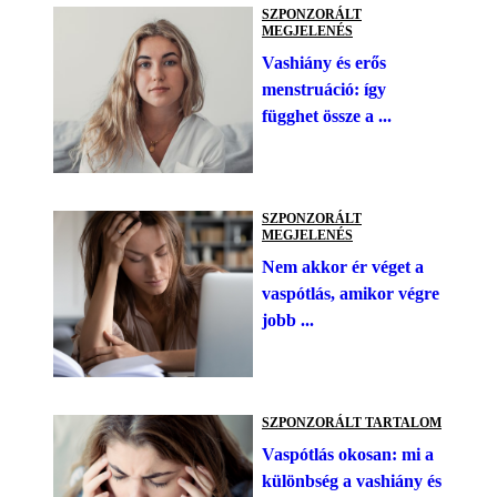
SZPONZORÁLT
MEGJELENÉS
Vashiány és erős
menstruáció: így
függhet össze a ...
SZPONZORÁLT
MEGJELENÉS
Nem akkor ér véget a
vaspótlás, amikor végre
jobb ...
SZPONZORÁLT TARTALOM
Vaspótlás okosan: mi a
különbség a vashiány és