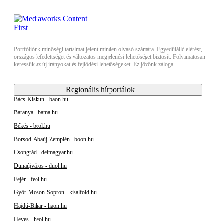
Portfóliónk minőségi tartalmat jelent minden olvasó számára. Egyedülálló elérést,
országos lefedettséget és változatos megjelenési lehetőséget biztosít. Folyamatosan
keressük az új irányokat és fejlődési lehetőségeket. Ez jövőnk záloga.
Regionális hírportálok
Bács-Kiskun - baon.hu
Baranya - bama.hu
Békés - beol.hu
Borsod-Abaúj-Zemplén - boon.hu
Csongrád - delmagyar.hu
Dunaújváros - duol.hu
Fejér - feol.hu
Győr-Moson-Sopron - kisalfold.hu
Hajdú-Bihar - haon.hu
Heves - heol.hu