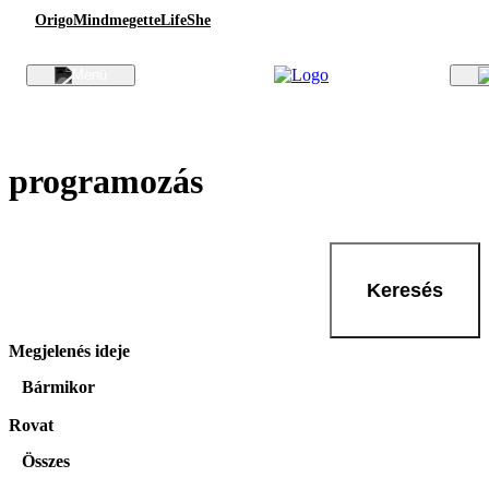
Origo
Mindmegette
Life
She
programozás
Keresés
Megjelenés ideje
Bármikor
Rovat
Összes