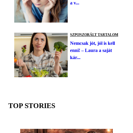
a v...
SZPONZORÁLT TARTALOM
Nemcsak jót, jól is kell
enni! – Laura a saját
kár...
TOP STORIES