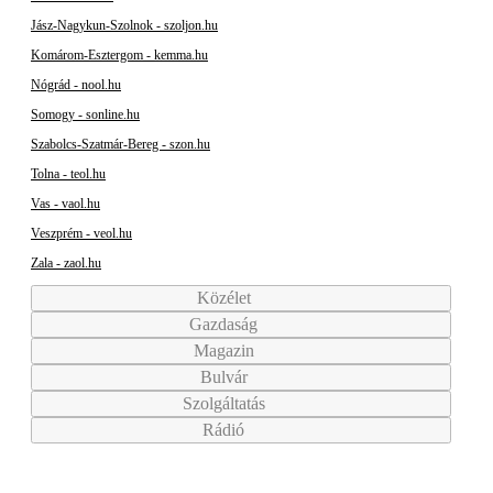
Jász-Nagykun-Szolnok - szoljon.hu
Komárom-Esztergom - kemma.hu
Nógrád - nool.hu
Somogy - sonline.hu
Szabolcs-Szatmár-Bereg - szon.hu
Tolna - teol.hu
Vas - vaol.hu
Veszprém - veol.hu
Zala - zaol.hu
Közélet
Gazdaság
Magazin
Bulvár
Szolgáltatás
Rádió