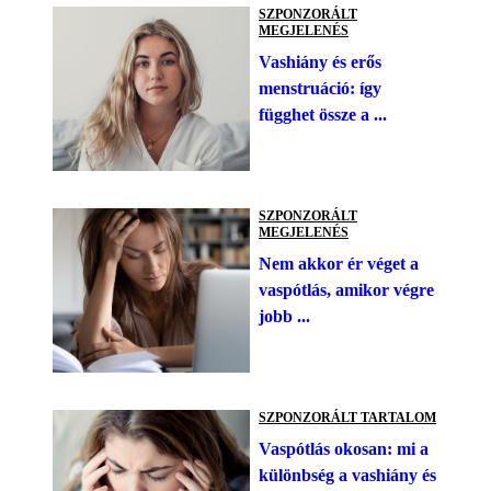
SZPONZORÁLT
MEGJELENÉS
Vashiány és erős
menstruáció: így
függhet össze a ...
SZPONZORÁLT
MEGJELENÉS
Nem akkor ér véget a
vaspótlás, amikor végre
jobb ...
SZPONZORÁLT TARTALOM
Vaspótlás okosan: mi a
különbség a vashiány és