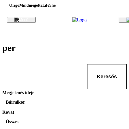
Origo
Mindmegette
Life
She
per
Keresés
Megjelenés ideje
Bármikor
Rovat
Összes