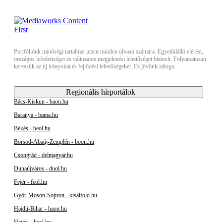
Portfóliónk minőségi tartalmat jelent minden olvasó számára. Egyedülálló elérést,
országos lefedettséget és változatos megjelenési lehetőséget biztosít. Folyamatosan
keressük az új irányokat és fejlődési lehetőségeket. Ez jövőnk záloga.
Regionális hírportálok
Bács-Kiskun - baon.hu
Baranya - bama.hu
Békés - beol.hu
Borsod-Abaúj-Zemplén - boon.hu
Csongrád - delmagyar.hu
Dunaújváros - duol.hu
Fejér - feol.hu
Győr-Moson-Sopron - kisalfold.hu
Hajdú-Bihar - haon.hu