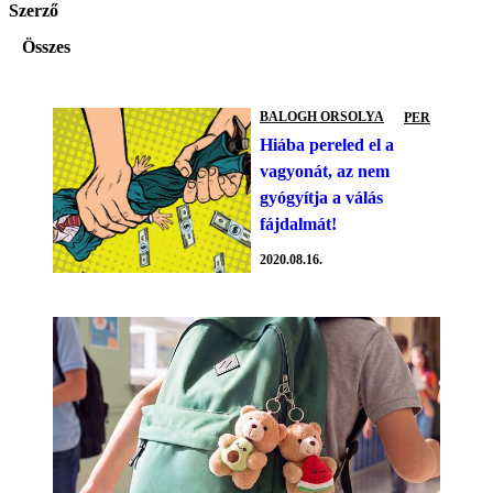
Szerző
Összes
BALOGH ORSOLYA
PER
Hiába pereled el a
vagyonát, az nem
gyógyítja a válás
fájdalmát!
2020.08.16.