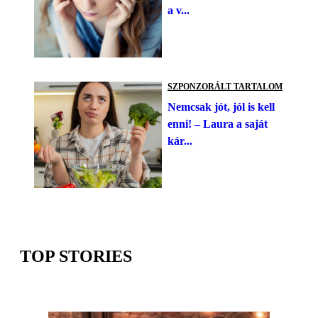
a v...
SZPONZORÁLT TARTALOM
Nemcsak jót, jól is kell
enni! – Laura a saját
kár...
TOP STORIES