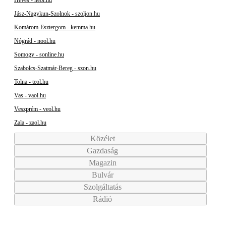
Heves - heol.hu
Jász-Nagykun-Szolnok - szoljon.hu
Komárom-Esztergom - kemma.hu
Nógrád - nool.hu
Somogy - sonline.hu
Szabolcs-Szatmár-Bereg - szon.hu
Tolna - teol.hu
Vas - vaol.hu
Veszprém - veol.hu
Zala - zaol.hu
Közélet
Gazdaság
Magazin
Bulvár
Szolgáltatás
Rádió