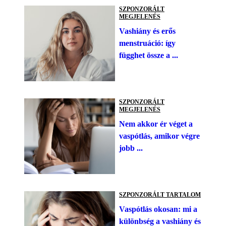
SZPONZORÁLT
MEGJELENÉS
Vashiány és erős
menstruáció: így
függhet össze a ...
SZPONZORÁLT
MEGJELENÉS
Nem akkor ér véget a
vaspótlás, amikor végre
jobb ...
SZPONZORÁLT TARTALOM
Vaspótlás okosan: mi a
különbség a vashiány és