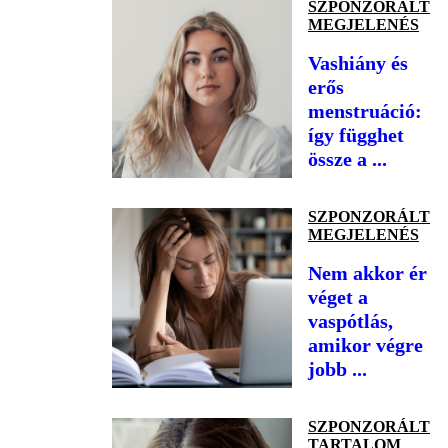
SZPONZORÁLT
MEGJELENÉS
Vashiány és
erős
menstruáció:
így függhet
össze a ...
SZPONZORÁLT
MEGJELENÉS
Nem akkor ér
véget a
vaspótlás,
amikor végre
jobb ...
SZPONZORÁLT
TARTALOM