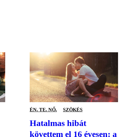
S
ÉN. TE. NŐ.
SZÖKÉS
Hatalmas hibát
követtem el 16 évesen: a