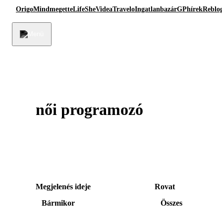
Origo
Mindmegette
Life
She
Videa
Travelo
Ingatlanbazár
GPhírek
Reblo
női programozó
Megjelenés ideje
Rovat
Bármikor
Összes