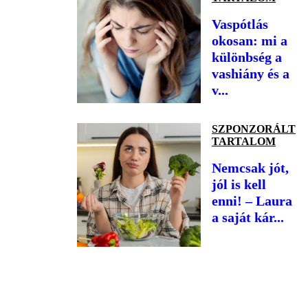
Vaspótlás
okosan: mi a
különbség a
vashiány és a
v...
SZPONZORÁLT
TARTALOM
Nemcsak jót,
jól is kell
enni! – Laura
a saját kár...