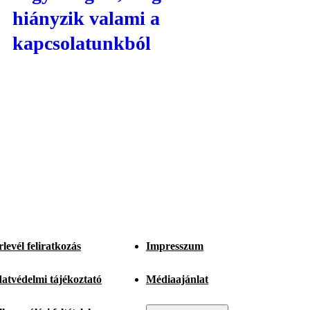
hiányzik valami a
kapcsolatunkból
rlevél feliratkozás
Impresszum
atvédelmi tájékoztató
Médiaajánlat