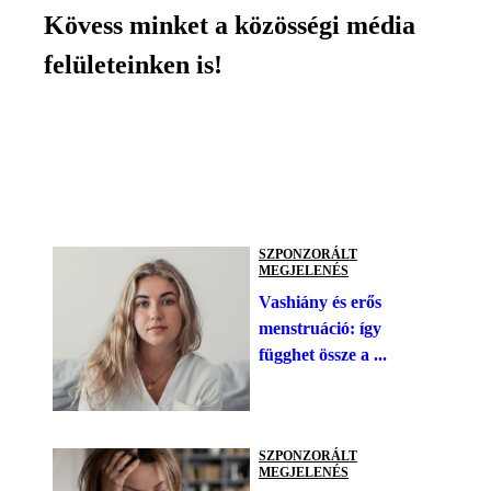
Kövess minket a közösségi média
felületeinken is!
SZPONZORÁLT
MEGJELENÉS
Vashiány és erős
menstruáció: így
függhet össze a ...
SZPONZORÁLT
MEGJELENÉS