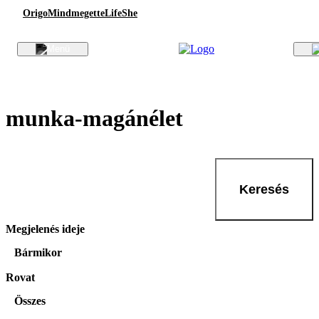
Origo
Mindmegette
Life
She
munka-magánélet
Keresés
Megjelenés ideje
Bármikor
Rovat
Összes