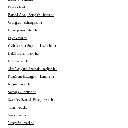
Békés - beol.hu
Borsod-Abaúj-Zemplén - boon.hu
Csongrád - delmagyar.hu
Dunaújváros - duol.hu
Fejér - feol.hu
Győr-Moson-Sopron - kisalfold.hu
Hajdú-Bihar - haon.hu
Heves - heol.hu
Jász-Nagykun-Szolnok - szoljon.hu
Komárom-Esztergom - kemma.hu
Nógrád - nool.hu
Somogy - sonline.hu
Szabolcs-Szatmár-Bereg - szon.hu
Tolna - teol.hu
Vas - vaol.hu
Veszprém - veol.hu