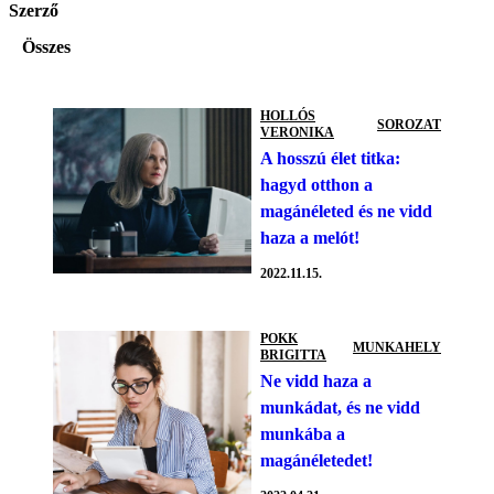
Szerző
Összes
HOLLÓS
SOROZAT
VERONIKA
A hosszú élet titka:
hagyd otthon a
magánéleted és ne vidd
haza a melót!
2022.11.15.
POKK
MUNKAHELY
BRIGITTA
Ne vidd haza a
munkádat, és ne vidd
munkába a
magánéletedet!