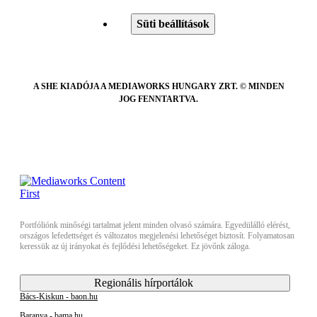
Süti beállítások
A SHE KIADÓJA A MEDIAWORKS HUNGARY ZRT. © MINDEN
JOG FENNTARTVA.
Portfóliónk minőségi tartalmat jelent minden olvasó számára. Egyedülálló elérést,
országos lefedettséget és változatos megjelenési lehetőséget biztosít. Folyamatosan
keressük az új irányokat és fejlődési lehetőségeket. Ez jövőnk záloga.
Regionális hírportálok
Bács-Kiskun - baon.hu
Baranya - bama.hu