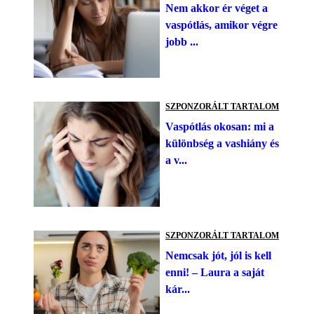
Nem akkor ér véget a
vaspótlás, amikor végre
jobb ...
SZPONZORÁLT TARTALOM
Vaspótlás okosan: mi a
különbség a vashiány és
a v...
SZPONZORÁLT TARTALOM
Nemcsak jót, jól is kell
enni! – Laura a saját
kár...