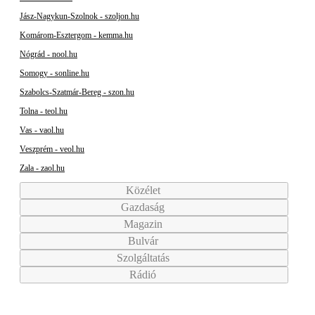
Jász-Nagykun-Szolnok - szoljon.hu
Komárom-Esztergom - kemma.hu
Nógrád - nool.hu
Somogy - sonline.hu
Szabolcs-Szatmár-Bereg - szon.hu
Tolna - teol.hu
Vas - vaol.hu
Veszprém - veol.hu
Zala - zaol.hu
Közélet
Gazdaság
Magazin
Bulvár
Szolgáltatás
Rádió