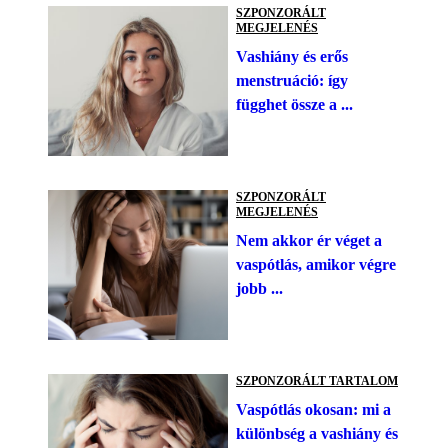
SZPONZORÁLT
MEGJELENÉS
Vashiány és erős
menstruáció: így
függhet össze a ...
SZPONZORÁLT
MEGJELENÉS
Nem akkor ér véget a
vaspótlás, amikor végre
jobb ...
SZPONZORÁLT TARTALOM
Vaspótlás okosan: mi a
különbség a vashiány és