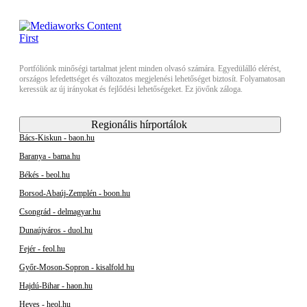
Portfóliónk minőségi tartalmat jelent minden olvasó számára. Egyedülálló elérést,
országos lefedettséget és változatos megjelenési lehetőséget biztosít. Folyamatosan
keressük az új irányokat és fejlődési lehetőségeket. Ez jövőnk záloga.
Regionális hírportálok
Bács-Kiskun - baon.hu
Baranya - bama.hu
Békés - beol.hu
Borsod-Abaúj-Zemplén - boon.hu
Csongrád - delmagyar.hu
Dunaújváros - duol.hu
Fejér - feol.hu
Győr-Moson-Sopron - kisalfold.hu
Hajdú-Bihar - haon.hu
Heves - heol.hu