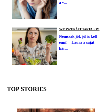
a v...
SZPONZORÁLT TARTALOM
Nemcsak jót, jól is kell
enni! – Laura a saját
kár...
TOP STORIES