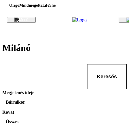
Origo
Mindmegette
Life
She
Milánó
Keresés
Megjelenés ideje
Bármikor
Rovat
Összes