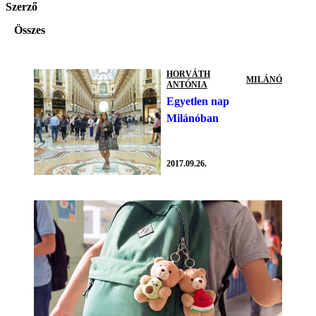
Szerző
Összes
HORVÁTH
MILÁNÓ
ANTÓNIA
Egyetlen nap
Milánóban
2017.09.26.