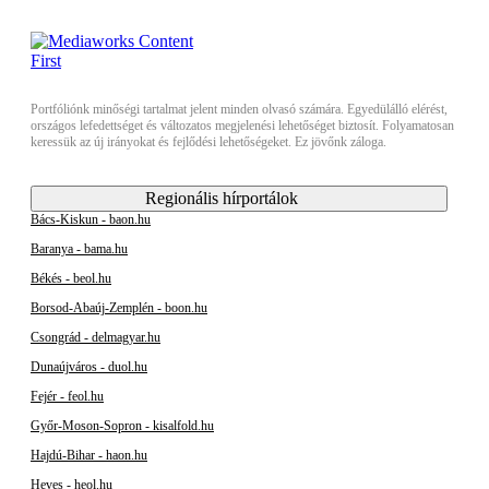
Portfóliónk minőségi tartalmat jelent minden olvasó számára. Egyedülálló elérést,
országos lefedettséget és változatos megjelenési lehetőséget biztosít. Folyamatosan
keressük az új irányokat és fejlődési lehetőségeket. Ez jövőnk záloga.
Regionális hírportálok
Bács-Kiskun - baon.hu
Baranya - bama.hu
Békés - beol.hu
Borsod-Abaúj-Zemplén - boon.hu
Csongrád - delmagyar.hu
Dunaújváros - duol.hu
Fejér - feol.hu
Győr-Moson-Sopron - kisalfold.hu
Hajdú-Bihar - haon.hu
Heves - heol.hu