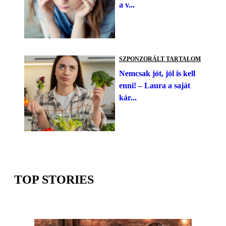
a v...
SZPONZORÁLT TARTALOM
Nemcsak jót, jól is kell
enni! – Laura a saját
kár...
TOP STORIES