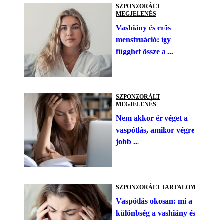
SZPONZORÁLT
MEGJELENÉS
Vashiány és erős
menstruáció: így
függhet össze a ...
SZPONZORÁLT
MEGJELENÉS
Nem akkor ér véget a
vaspótlás, amikor végre
jobb ...
SZPONZORÁLT TARTALOM
Vaspótlás okosan: mi a
különbség a vashiány és