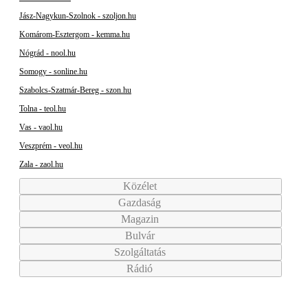
Jász-Nagykun-Szolnok - szoljon.hu
Komárom-Esztergom - kemma.hu
Nógrád - nool.hu
Somogy - sonline.hu
Szabolcs-Szatmár-Bereg - szon.hu
Tolna - teol.hu
Vas - vaol.hu
Veszprém - veol.hu
Zala - zaol.hu
Közélet
Gazdaság
Magazin
Bulvár
Szolgáltatás
Rádió