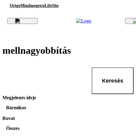
Origo
Mindmegette
Life
She
mellnagyobbítás
Keresés
Megjelenés ideje
Bármikor
Rovat
Összes