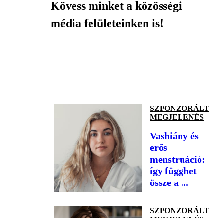
Kövess minket a közösségi
média felületeinken is!
SZPONZORÁLT
MEGJELENÉS
Vashiány és
erős
menstruáció:
így függhet
össze a ...
SZPONZORÁLT