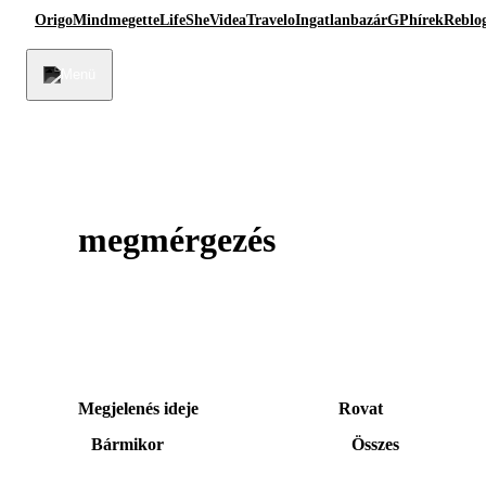
Origo
Mindmegette
Life
She
Videa
Travelo
Ingatlanbazár
GPhírek
Reblo
megmérgezés
Megjelenés ideje
Rovat
Bármikor
Összes