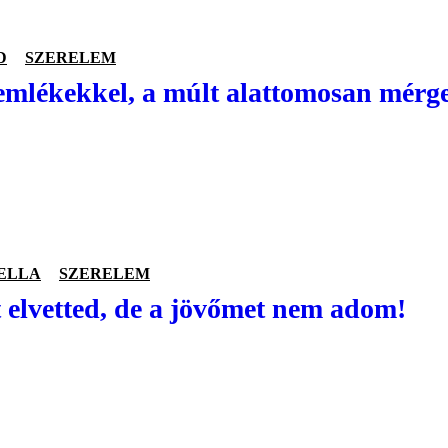
D
SZERELEM
emlékekkel, a múlt alattomosan mérgez
ELLA
SZERELEM
elvetted, de a jövőmet nem adom!