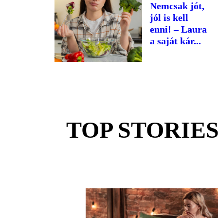
Nemcsak jót,
jól is kell
enni! – Laura
a saját kár...
TOP STORIE