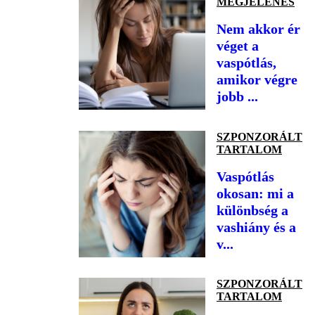
MEGJELENÉS
Nem akkor ér
véget a
vaspótlás,
amikor végre
jobb ...
SZPONZORÁLT
TARTALOM
Vaspótlás
okosan: mi a
különbség a
vashiány és a
v...
SZPONZORÁLT
TARTALOM