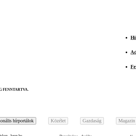
Hí
Ad
Fe
G FENNTARTVA.
onális hírportálok
Közélet
Gazdaság
Magazin
skun - baon.hu