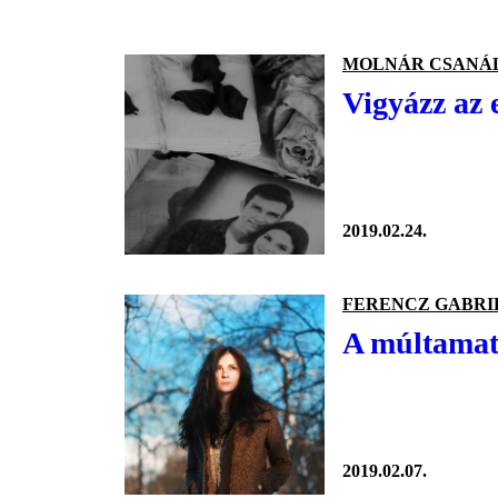
MOLNÁR CSANÁ
Vigyázz az 
2019.02.24.
FERENCZ GABRI
A múltamat 
2019.02.07.