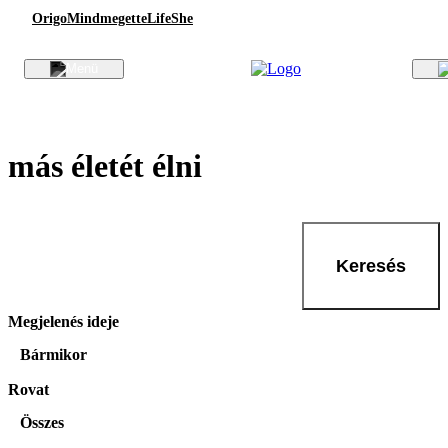
Origo
Mindmegette
Life
She
más életét élni
Keresés
Megjelenés ideje
Bármikor
Rovat
Összes