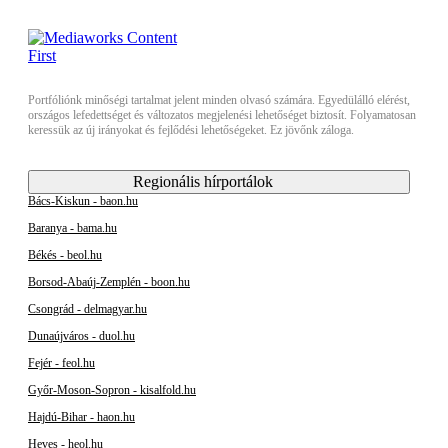
Portfóliónk minőségi tartalmat jelent minden olvasó számára. Egyedülálló elérést,
országos lefedettséget és változatos megjelenési lehetőséget biztosít. Folyamatosan
keressük az új irányokat és fejlődési lehetőségeket. Ez jövőnk záloga.
Regionális hírportálok
Bács-Kiskun - baon.hu
Baranya - bama.hu
Békés - beol.hu
Borsod-Abaúj-Zemplén - boon.hu
Csongrád - delmagyar.hu
Dunaújváros - duol.hu
Fejér - feol.hu
Győr-Moson-Sopron - kisalfold.hu
Hajdú-Bihar - haon.hu
Heves - heol.hu