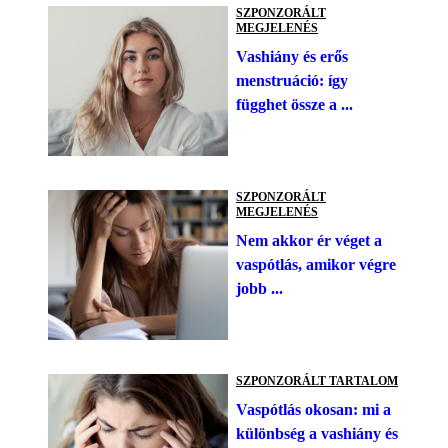
SZPONZORÁLT
MEGJELENÉS
Vashiány és erős
menstruáció: így
függhet össze a ...
SZPONZORÁLT
MEGJELENÉS
Nem akkor ér véget a
vaspótlás, amikor végre
jobb ...
SZPONZORÁLT TARTALOM
Vaspótlás okosan: mi a
különbség a vashiány és