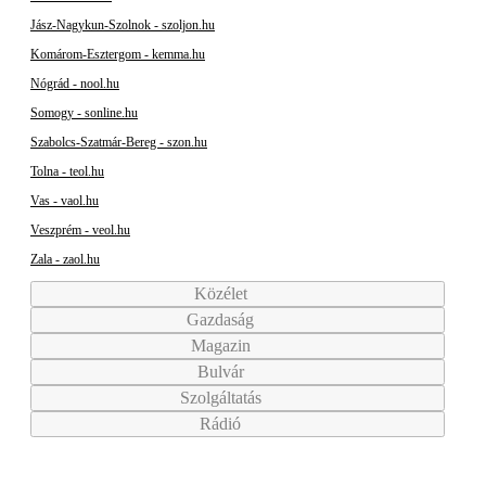
Jász-Nagykun-Szolnok - szoljon.hu
Komárom-Esztergom - kemma.hu
Nógrád - nool.hu
Somogy - sonline.hu
Szabolcs-Szatmár-Bereg - szon.hu
Tolna - teol.hu
Vas - vaol.hu
Veszprém - veol.hu
Zala - zaol.hu
Közélet
Gazdaság
Magazin
Bulvár
Szolgáltatás
Rádió