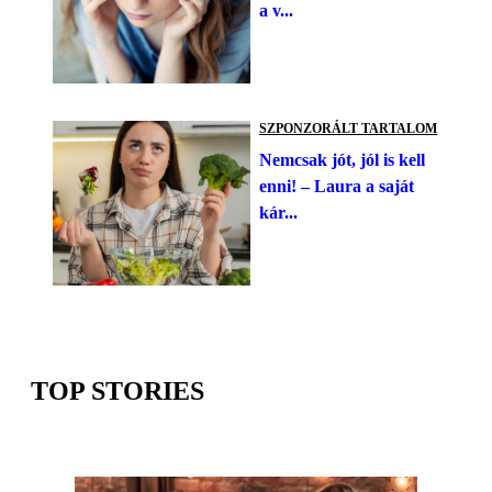
a v...
SZPONZORÁLT TARTALOM
Nemcsak jót, jól is kell
enni! – Laura a saját
kár...
TOP STORIES