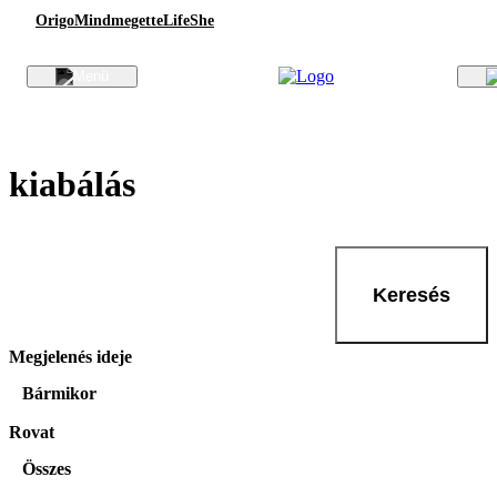
Origo
Mindmegette
Life
She
kiabálás
Keresés
Megjelenés ideje
Bármikor
Rovat
Összes