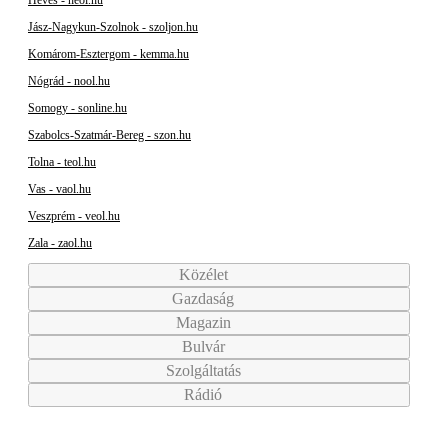
Heves - heol.hu
Jász-Nagykun-Szolnok - szoljon.hu
Komárom-Esztergom - kemma.hu
Nógrád - nool.hu
Somogy - sonline.hu
Szabolcs-Szatmár-Bereg - szon.hu
Tolna - teol.hu
Vas - vaol.hu
Veszprém - veol.hu
Zala - zaol.hu
Közélet
Gazdaság
Magazin
Bulvár
Szolgáltatás
Rádió