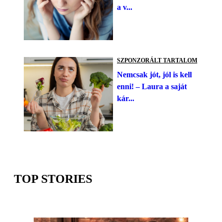
a v...
SZPONZORÁLT TARTALOM
Nemcsak jót, jól is kell
enni! – Laura a saját
kár...
TOP STORIES