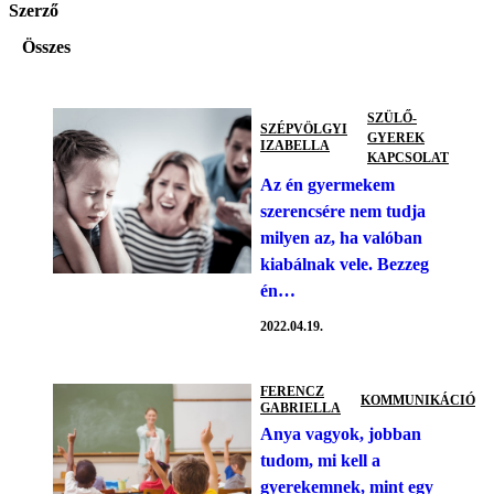
Szerző
Összes
SZÜLŐ-
SZÉPVÖLGYI
GYEREK
IZABELLA
KAPCSOLAT
Az én gyermekem
szerencsére nem tudja
milyen az, ha valóban
kiabálnak vele. Bezzeg
én…
2022.04.19.
FERENCZ
KOMMUNIKÁCIÓ
GABRIELLA
Anya vagyok, jobban
tudom, mi kell a
gyerekemnek, mint egy