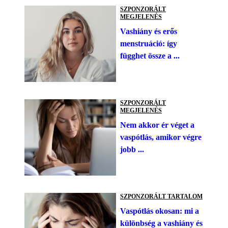
SZPONZORÁLT
MEGJELENÉS
Vashiány és erős
menstruáció: így
függhet össze a ...
SZPONZORÁLT
MEGJELENÉS
Nem akkor ér véget a
vaspótlás, amikor végre
jobb ...
SZPONZORÁLT TARTALOM
Vaspótlás okosan: mi a
különbség a vashiány és