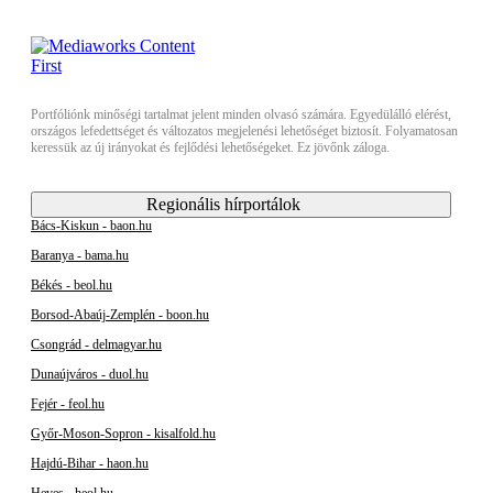
Portfóliónk minőségi tartalmat jelent minden olvasó számára. Egyedülálló elérést,
országos lefedettséget és változatos megjelenési lehetőséget biztosít. Folyamatosan
keressük az új irányokat és fejlődési lehetőségeket. Ez jövőnk záloga.
Regionális hírportálok
Bács-Kiskun - baon.hu
Baranya - bama.hu
Békés - beol.hu
Borsod-Abaúj-Zemplén - boon.hu
Csongrád - delmagyar.hu
Dunaújváros - duol.hu
Fejér - feol.hu
Győr-Moson-Sopron - kisalfold.hu
Hajdú-Bihar - haon.hu