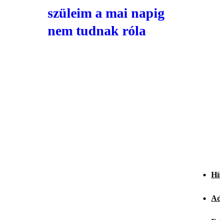
szüleim a mai napig
nem tudnak róla
Hí
Ad