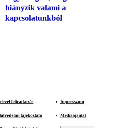
hiányzik valami a
kapcsolatunkból
rlevél feliratkozás
Impresszum
atvédelmi tájékoztató
Médiaajánlat