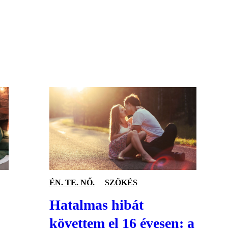
S
ÉN. TE. NŐ.
SZÖKÉS
Hatalmas hibát
követtem el 16 évesen: a