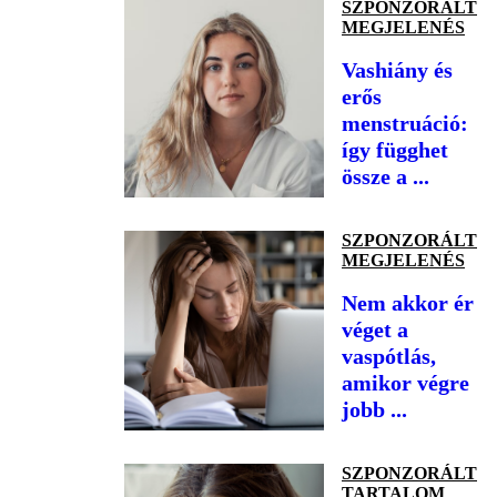
SZPONZORÁLT
MEGJELENÉS
Vashiány és
erős
menstruáció:
így függhet
össze a ...
SZPONZORÁLT
MEGJELENÉS
Nem akkor ér
véget a
vaspótlás,
amikor végre
jobb ...
SZPONZORÁLT
TARTALOM