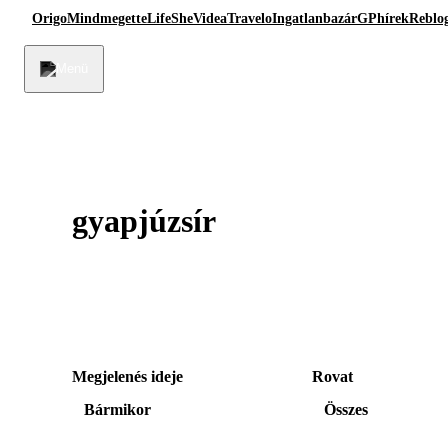
Origo
Mindmegette
Life
She
Videa
Travelo
Ingatlanbazár
GPhírek
Reblo
gyapjúzsír
Megjelenés ideje
Rovat
Bármikor
Összes