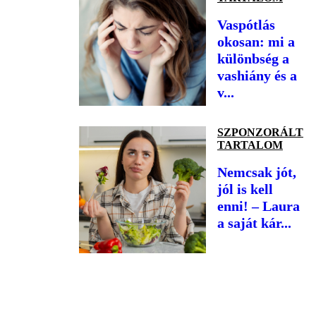
Vaspótlás
okosan: mi a
különbség a
vashiány és a
v...
SZPONZORÁLT
TARTALOM
Nemcsak jót,
jól is kell
enni! – Laura
a saját kár...