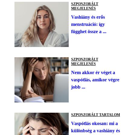
SZPONZORÁLT
MEGJELENÉS
Vashiány és erős
menstruáció: így
függhet össze a ...
SZPONZORÁLT
MEGJELENÉS
Nem akkor ér véget a
vaspótlás, amikor végre
jobb ...
SZPONZORÁLT TARTALOM
Vaspótlás okosan: mi a
különbség a vashiány és