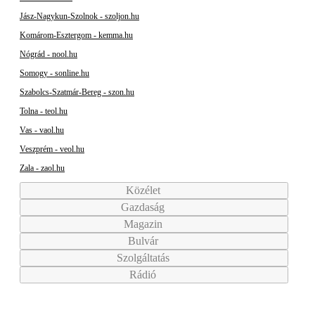
Jász-Nagykun-Szolnok - szoljon.hu
Komárom-Esztergom - kemma.hu
Nógrád - nool.hu
Somogy - sonline.hu
Szabolcs-Szatmár-Bereg - szon.hu
Tolna - teol.hu
Vas - vaol.hu
Veszprém - veol.hu
Zala - zaol.hu
Közélet
Gazdaság
Magazin
Bulvár
Szolgáltatás
Rádió