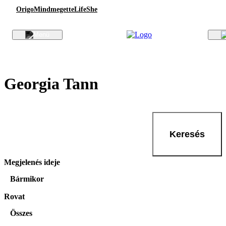
Origo
Mindmegette
Life
She
Georgia Tann
Keresés
Megjelenés ideje
Bármikor
Rovat
Összes