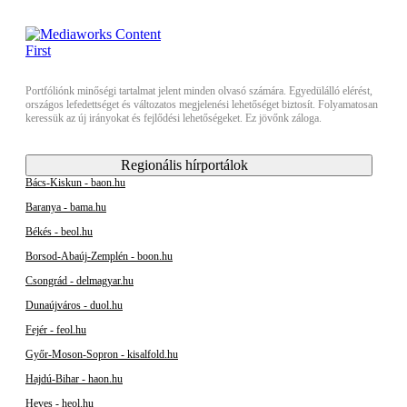
Portfóliónk minőségi tartalmat jelent minden olvasó számára. Egyedülálló elérést,
országos lefedettséget és változatos megjelenési lehetőséget biztosít. Folyamatosan
keressük az új irányokat és fejlődési lehetőségeket. Ez jövőnk záloga.
Regionális hírportálok
Bács-Kiskun - baon.hu
Baranya - bama.hu
Békés - beol.hu
Borsod-Abaúj-Zemplén - boon.hu
Csongrád - delmagyar.hu
Dunaújváros - duol.hu
Fejér - feol.hu
Győr-Moson-Sopron - kisalfold.hu
Hajdú-Bihar - haon.hu
Heves - heol.hu