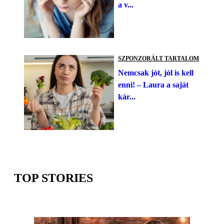
a v...
SZPONZORÁLT TARTALOM
Nemcsak jót, jól is kell
enni! – Laura a saját
kár...
TOP STORIES