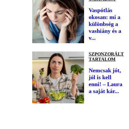
Vaspótlás
okosan: mi a
különbség a
vashiány és a
v...
SZPONZORÁLT
TARTALOM
Nemcsak jót,
jól is kell
enni! – Laura
a saját kár...