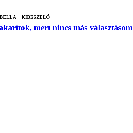
ABELLA
KIBESZÉLŐ
akarítok, mert nincs más választáso