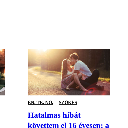
S
ÉN. TE. NŐ.
SZÖKÉS
Hatalmas hibát
követtem el 16 évesen: a