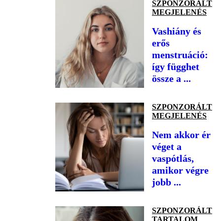
SZPONZORÁLT
MEGJELENÉS
Vashiány és
erős
menstruáció:
így függhet
össze a ...
SZPONZORÁLT
MEGJELENÉS
Nem akkor ér
véget a
vaspótlás,
amikor végre
jobb ...
SZPONZORÁLT
TARTALOM