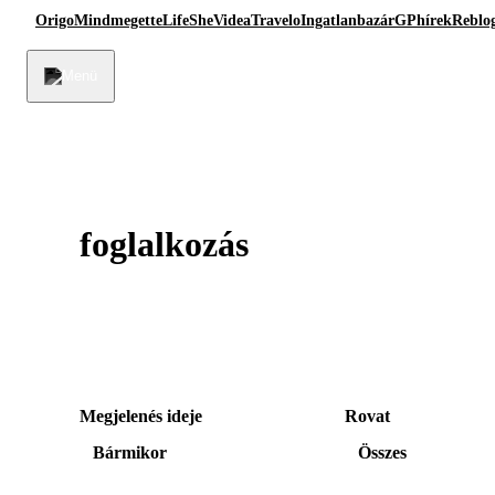
Origo
Mindmegette
Life
She
Videa
Travelo
Ingatlanbazár
GPhírek
Reblo
foglalkozás
Megjelenés ideje
Rovat
Bármikor
Összes