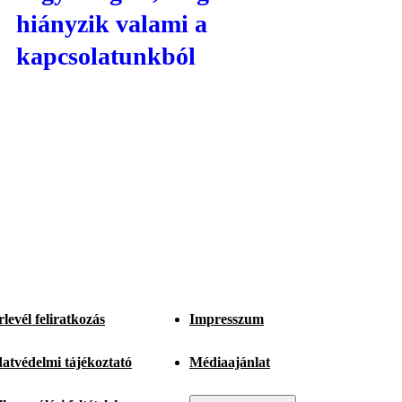
hiányzik valami a
kapcsolatunkból
rlevél feliratkozás
Impresszum
atvédelmi tájékoztató
Médiaajánlat