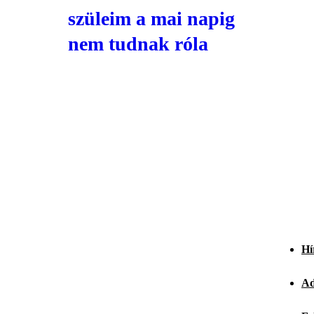
szüleim a mai napig
nem tudnak róla
Hí
Ad