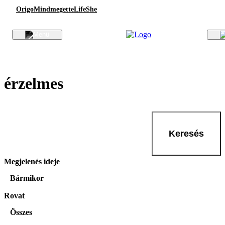
Origo
Mindmegette
Life
She
érzelmes
Keresés
Megjelenés ideje
Bármikor
Rovat
Összes