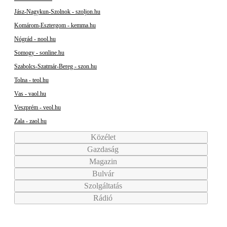
Jász-Nagykun-Szolnok - szoljon.hu
Komárom-Esztergom - kemma.hu
Nógrád - nool.hu
Somogy - sonline.hu
Szabolcs-Szatmár-Bereg - szon.hu
Tolna - teol.hu
Vas - vaol.hu
Veszprém - veol.hu
Zala - zaol.hu
Közélet
Gazdaság
Magazin
Bulvár
Szolgáltatás
Rádió