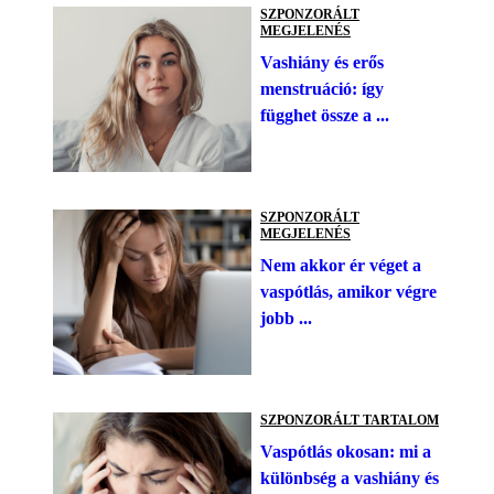
SZPONZORÁLT
MEGJELENÉS
Vashiány és erős
menstruáció: így
függhet össze a ...
SZPONZORÁLT
MEGJELENÉS
Nem akkor ér véget a
vaspótlás, amikor végre
jobb ...
SZPONZORÁLT TARTALOM
Vaspótlás okosan: mi a
különbség a vashiány és