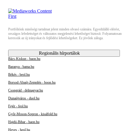
Portfóliónk minőségi tartalmat jelent minden olvasó számára. Egyedülálló elérést,
országos lefedettséget és változatos megjelenési lehetőséget biztosít. Folyamatosan
keressük az új irányokat és fejlődési lehetőségeket. Ez jövőnk záloga.
Regionális hírportálok
Bács-Kiskun - baon.hu
Baranya - bama.hu
Békés - beol.hu
Borsod-Abaúj-Zemplén - boon.hu
Csongrád - delmagyar.hu
Dunaújváros - duol.hu
Fejér - feol.hu
Győr-Moson-Sopron - kisalfold.hu
Hajdú-Bihar - haon.hu
Heves - heol.hu