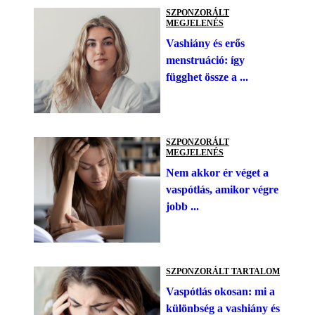
SZPONZORÁLT
MEGJELENÉS
Vashiány és erős
menstruáció: így
függhet össze a ...
SZPONZORÁLT
MEGJELENÉS
Nem akkor ér véget a
vaspótlás, amikor végre
jobb ...
SZPONZORÁLT TARTALOM
Vaspótlás okosan: mi a
különbség a vashiány és