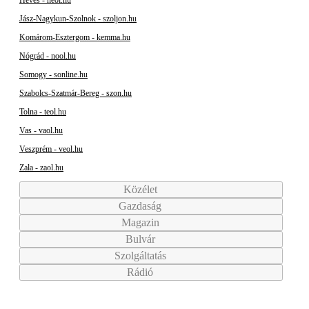
Heves - heol.hu
Jász-Nagykun-Szolnok - szoljon.hu
Komárom-Esztergom - kemma.hu
Nógrád - nool.hu
Somogy - sonline.hu
Szabolcs-Szatmár-Bereg - szon.hu
Tolna - teol.hu
Vas - vaol.hu
Veszprém - veol.hu
Zala - zaol.hu
Közélet
Gazdaság
Magazin
Bulvár
Szolgáltatás
Rádió