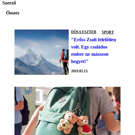
Szerző
Összes
DÓSA ESZTER
SPORT
"Erőss Zsolt felelőtlen
volt. Egy családos
ember ne másszon
hegyet!"
2019.05.13.