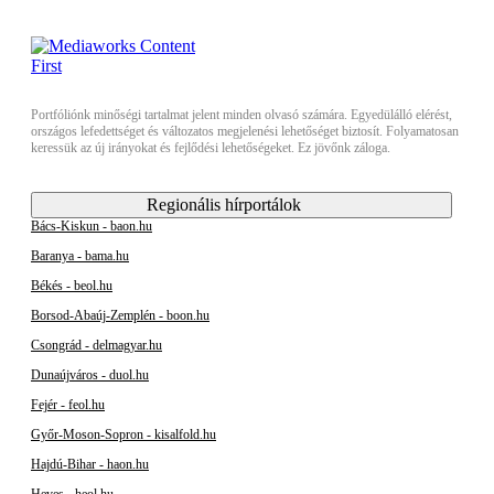
Portfóliónk minőségi tartalmat jelent minden olvasó számára. Egyedülálló elérést,
országos lefedettséget és változatos megjelenési lehetőséget biztosít. Folyamatosan
keressük az új irányokat és fejlődési lehetőségeket. Ez jövőnk záloga.
Regionális hírportálok
Bács-Kiskun - baon.hu
Baranya - bama.hu
Békés - beol.hu
Borsod-Abaúj-Zemplén - boon.hu
Csongrád - delmagyar.hu
Dunaújváros - duol.hu
Fejér - feol.hu
Győr-Moson-Sopron - kisalfold.hu
Hajdú-Bihar - haon.hu