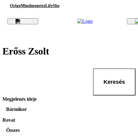
Origo
Mindmegette
Life
She
Erőss Zsolt
Keresés
Megjelenés ideje
Bármikor
Rovat
Összes