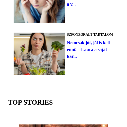
a v...
SZPONZORÁLT TARTALOM
Nemcsak jót, jól is kell
enni! – Laura a saját
kár...
TOP STORIES