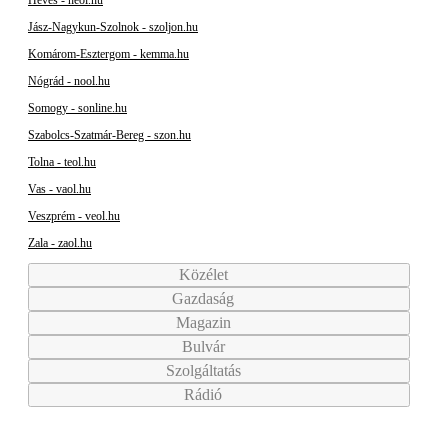
Heves - heol.hu
Jász-Nagykun-Szolnok - szoljon.hu
Komárom-Esztergom - kemma.hu
Nógrád - nool.hu
Somogy - sonline.hu
Szabolcs-Szatmár-Bereg - szon.hu
Tolna - teol.hu
Vas - vaol.hu
Veszprém - veol.hu
Zala - zaol.hu
Közélet
Gazdaság
Magazin
Bulvár
Szolgáltatás
Rádió