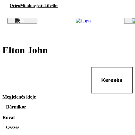
Origo
Mindmegette
Life
She
Elton John
Keresés
Megjelenés ideje
Bármikor
Rovat
Összes