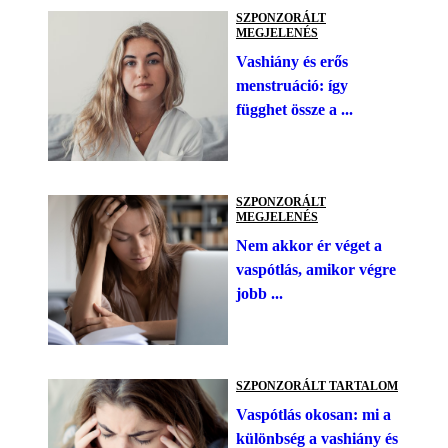
SZPONZORÁLT
MEGJELENÉS
Vashiány és erős
menstruáció: így
függhet össze a ...
SZPONZORÁLT
MEGJELENÉS
Nem akkor ér véget a
vaspótlás, amikor végre
jobb ...
SZPONZORÁLT TARTALOM
Vaspótlás okosan: mi a
különbség a vashiány és