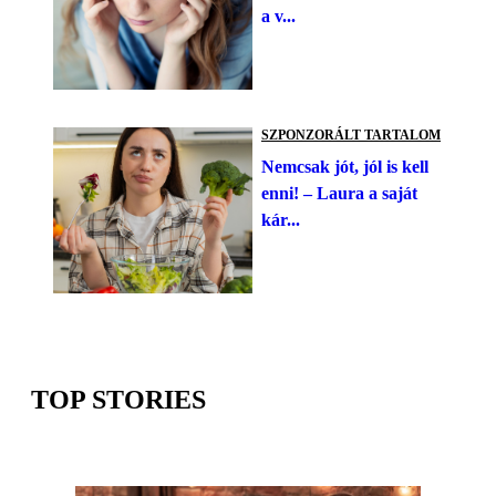
a v...
SZPONZORÁLT TARTALOM
Nemcsak jót, jól is kell
enni! – Laura a saját
kár...
TOP STORIES