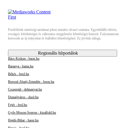
Portfóliónk minőségi tartalmat jelent minden olvasó számára. Egyedülálló elérést,
országos lefedettséget és változatos megjelenési lehetőséget biztosít. Folyamatosan
keressük az új irányokat és fejlődési lehetőségeket. Ez jövőnk záloga.
Regionális hírportálok
Bács-Kiskun - baon.hu
Baranya - bama.hu
Békés - beol.hu
Borsod-Abaúj-Zemplén - boon.hu
Csongrád - delmagyar.hu
Dunaújváros - duol.hu
Fejér - feol.hu
Győr-Moson-Sopron - kisalfold.hu
Hajdú-Bihar - haon.hu