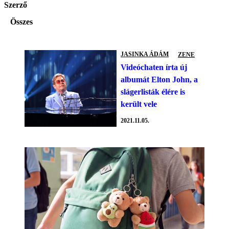
Szerző
Összes
JASINKA ÁDÁM
ZENE
Videóchaten írta új
albumát Elton John, a
slágerlisták élére is
került vele
2021.11.05.