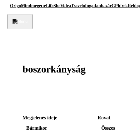
Origo
Mindmegette
Life
She
Videa
Travelo
Ingatlanbazár
GPhírek
Reblo
boszorkányság
Megjelenés ideje
Rovat
Bármikor
Összes