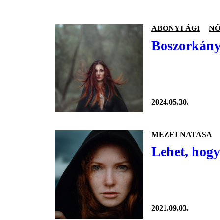
ABONYI ÁGI
N
Boszorkányn
2024.05.30.
MEZEI NATASA
Lehet, hogy
2021.09.03.