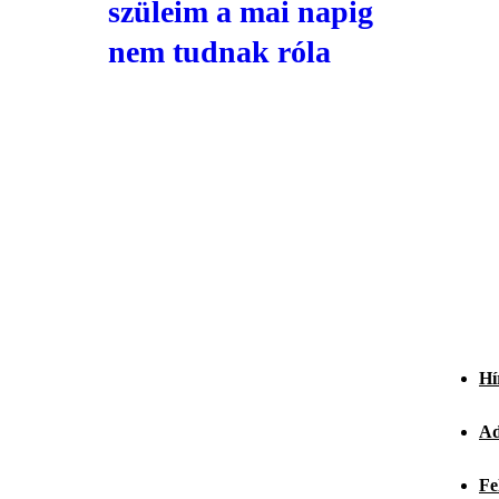
szüleim a mai napig
nem tudnak róla
Hí
Ad
Fe