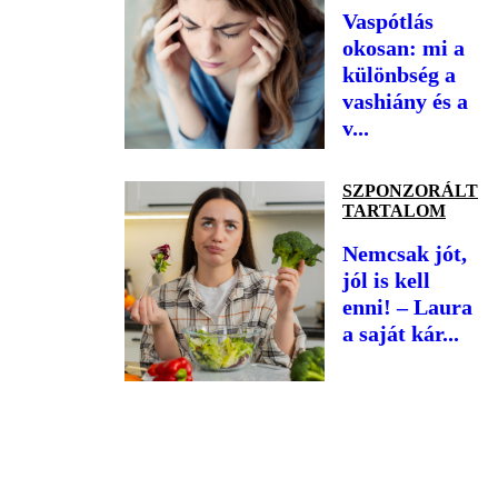
Vaspótlás
okosan: mi a
különbség a
vashiány és a
v...
SZPONZORÁLT
TARTALOM
Nemcsak jót,
jól is kell
enni! – Laura
a saját kár...