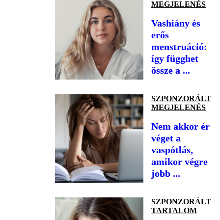
MEGJELENÉS
Vashiány és
erős
menstruáció:
így függhet
össze a ...
SZPONZORÁLT
MEGJELENÉS
Nem akkor ér
véget a
vaspótlás,
amikor végre
jobb ...
SZPONZORÁLT
TARTALOM