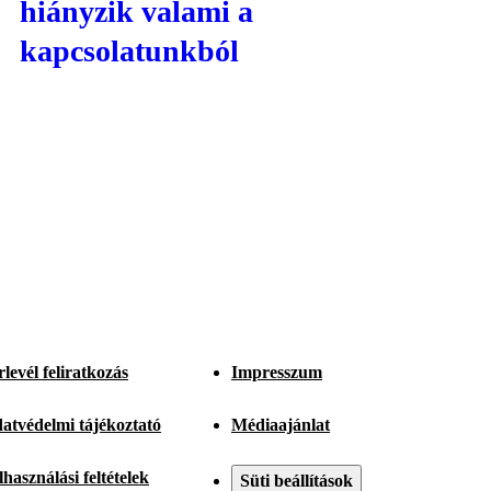
hiányzik valami a
kapcsolatunkból
rlevél feliratkozás
Impresszum
atvédelmi tájékoztató
Médiaajánlat
lhasználási feltételek
Süti beállítások