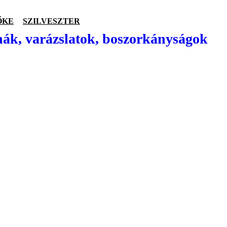
ŐKE
SZILVESZTER
nák, varázslatok, boszorkányságok