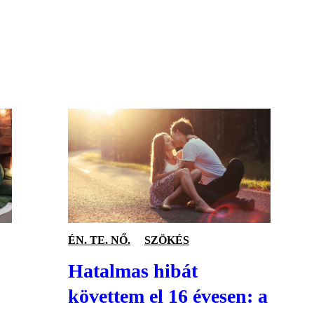
S
ÉN. TE. NŐ.
SZÖKÉS
Hatalmas hibát
követtem el 16 évesen: a