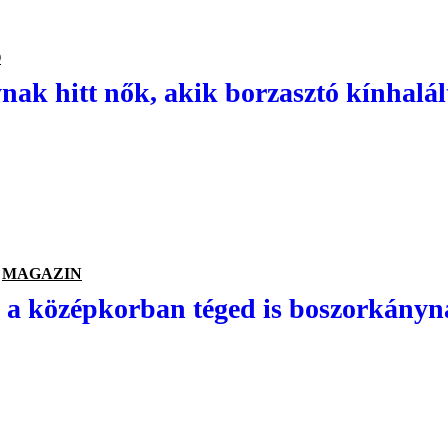
Ő
ak hitt nők, akik borzasztó kínhalál
MAGAZIN
 a középkorban téged is boszorkányna