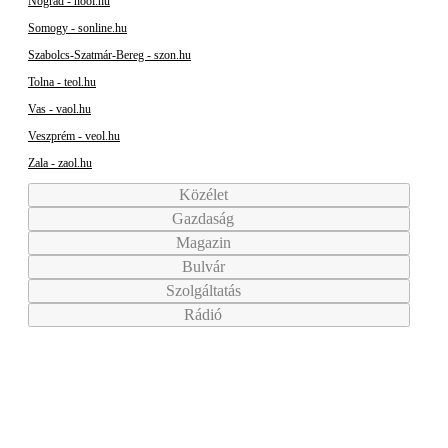
Nógrád - nool.hu
Somogy - sonline.hu
Szabolcs-Szatmár-Bereg - szon.hu
Tolna - teol.hu
Vas - vaol.hu
Veszprém - veol.hu
Zala - zaol.hu
Közélet
Gazdaság
Magazin
Bulvár
Szolgáltatás
Rádió