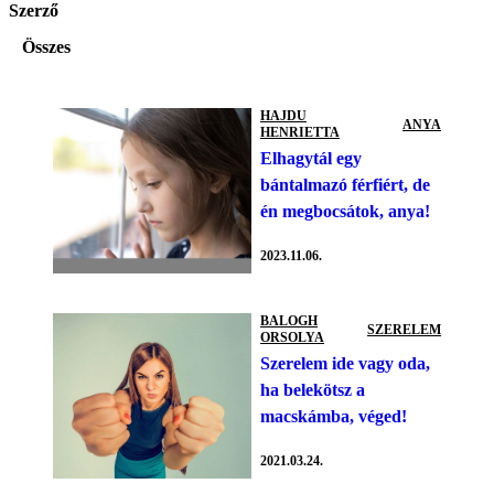
Szerző
Összes
HAJDU
ANYA
HENRIETTA
Elhagytál egy
bántalmazó férfiért, de
én megbocsátok, anya!
2023.11.06.
BALOGH
SZERELEM
ORSOLYA
Szerelem ide vagy oda,
ha belekötsz a
macskámba, véged!
2021.03.24.