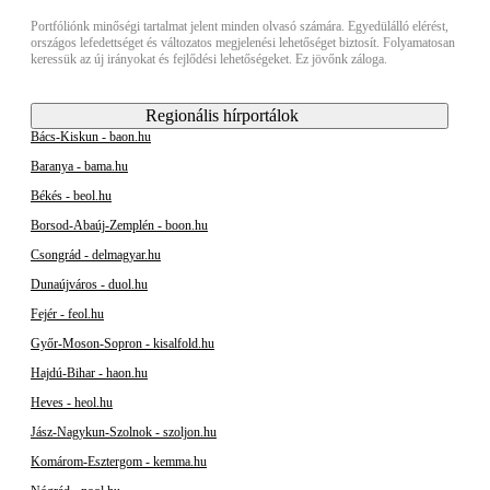
Portfóliónk minőségi tartalmat jelent minden olvasó számára. Egyedülálló elérést,
országos lefedettséget és változatos megjelenési lehetőséget biztosít. Folyamatosan
keressük az új irányokat és fejlődési lehetőségeket. Ez jövőnk záloga.
Regionális hírportálok
Bács-Kiskun - baon.hu
Baranya - bama.hu
Békés - beol.hu
Borsod-Abaúj-Zemplén - boon.hu
Csongrád - delmagyar.hu
Dunaújváros - duol.hu
Fejér - feol.hu
Győr-Moson-Sopron - kisalfold.hu
Hajdú-Bihar - haon.hu
Heves - heol.hu
Jász-Nagykun-Szolnok - szoljon.hu
Komárom-Esztergom - kemma.hu