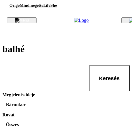
Origo
Mindmegette
Life
She
balhé
Keresés
Megjelenés ideje
Bármikor
Rovat
Összes