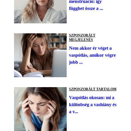
menstruáció: így
függhet össze a ...
SZPONZORÁLT
MEGJELENÉS
Nem akkor ér véget a
vaspótlás, amikor végre
jobb ...
SZPONZORÁLT TARTALOM
Vaspótlás okosan: mi a
különbség a vashiány és
a v...