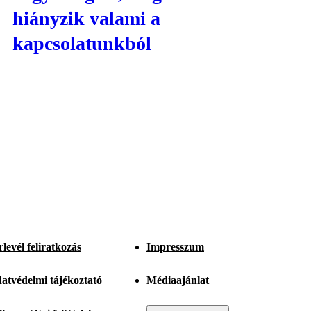
hiányzik valami a
kapcsolatunkból
rlevél feliratkozás
Impresszum
atvédelmi tájékoztató
Médiaajánlat