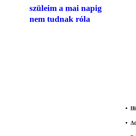
szüleim a mai napig
nem tudnak róla
Hí
Ad