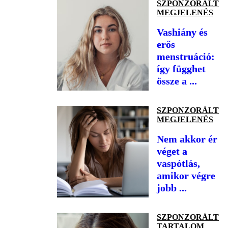
SZPONZORÁLT
MEGJELENÉS
Vashiány és
erős
menstruáció:
így függhet
össze a ...
SZPONZORÁLT
MEGJELENÉS
Nem akkor ér
véget a
vaspótlás,
amikor végre
jobb ...
SZPONZORÁLT
TARTALOM