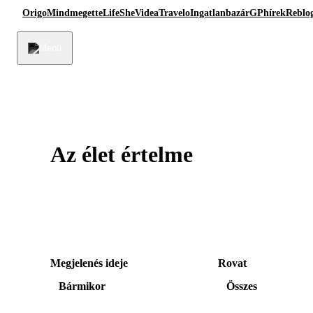
Origo
Mindmegette
Life
She
Videa
Travelo
Ingatlanbazár
GPhírek
Reblo
Az élet értelme
Megjelenés ideje
Rovat
Bármikor
Összes