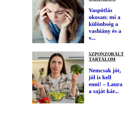
Vaspótlás
okosan: mi a
különbség a
vashiány és a
v...
SZPONZORÁLT
TARTALOM
Nemcsak jót,
jól is kell
enni! – Laura
a saját kár...