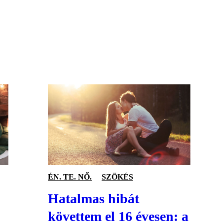
S
ÉN. TE. NŐ.
SZÖKÉS
Hatalmas hibát
követtem el 16 évesen: a