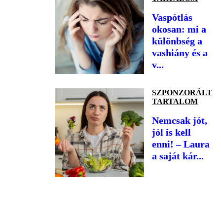
Vaspótlás
okosan: mi a
különbség a
vashiány és a
v...
SZPONZORÁLT
TARTALOM
Nemcsak jót,
jól is kell
enni! – Laura
a saját kár...