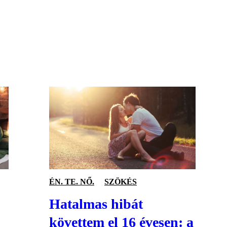
S
ÉN. TE. NŐ.
SZÖKÉS
Hatalmas hibát
követtem el 16 évesen: a