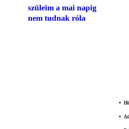
szüleim a mai napig
nem tudnak róla
Hí
Ad