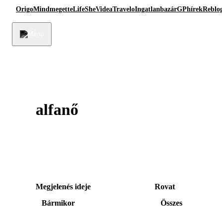
Origo
Mindmegette
Life
She
Videa
Travelo
Ingatlanbazár
GPhírek
Reblo
alfanő
Megjelenés ideje
Rovat
Bármikor
Összes