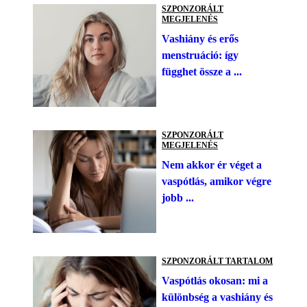
SZPONZORÁLT
MEGJELENÉS
Vashiány és erős
menstruáció: így
függhet össze a ...
SZPONZORÁLT
MEGJELENÉS
Nem akkor ér véget a
vaspótlás, amikor végre
jobb ...
SZPONZORÁLT TARTALOM
Vaspótlás okosan: mi a
különbség a vashiány és