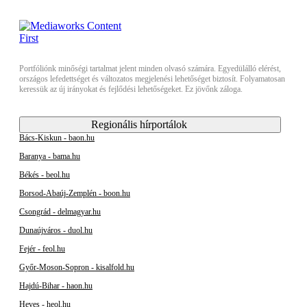
Portfóliónk minőségi tartalmat jelent minden olvasó számára. Egyedülálló elérést,
országos lefedettséget és változatos megjelenési lehetőséget biztosít. Folyamatosan
keressük az új irányokat és fejlődési lehetőségeket. Ez jövőnk záloga.
Regionális hírportálok
Bács-Kiskun - baon.hu
Baranya - bama.hu
Békés - beol.hu
Borsod-Abaúj-Zemplén - boon.hu
Csongrád - delmagyar.hu
Dunaújváros - duol.hu
Fejér - feol.hu
Győr-Moson-Sopron - kisalfold.hu
Hajdú-Bihar - haon.hu
Heves - heol.hu