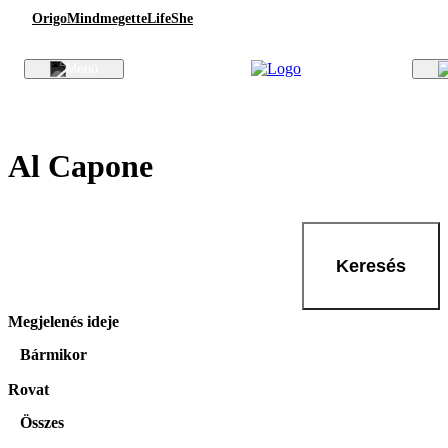
Origo
Mindmegette
Life
She
Al Capone
Keresés
Megjelenés ideje
Bármikor
Rovat
Összes