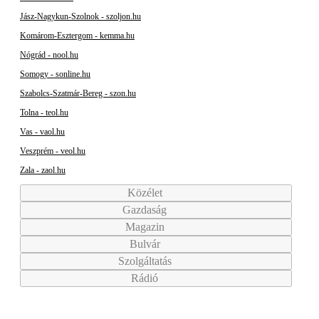
Jász-Nagykun-Szolnok - szoljon.hu
Komárom-Esztergom - kemma.hu
Nógrád - nool.hu
Somogy - sonline.hu
Szabolcs-Szatmár-Bereg - szon.hu
Tolna - teol.hu
Vas - vaol.hu
Veszprém - veol.hu
Zala - zaol.hu
Közélet
Gazdaság
Magazin
Bulvár
Szolgáltatás
Rádió