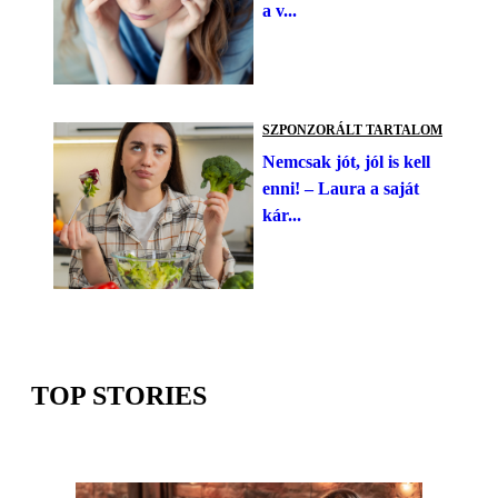
a v...
SZPONZORÁLT TARTALOM
Nemcsak jót, jól is kell
enni! – Laura a saját
kár...
TOP STORIES