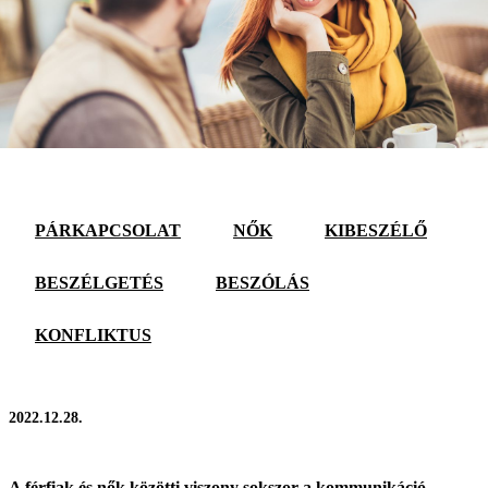
PÁRKAPCSOLAT
NŐK
KIBESZÉLŐ
BESZÉLGETÉS
BESZÓLÁS
KONFLIKTUS
2022.12.28.
A férfiak és nők közötti viszony sokszor a kommunikáció