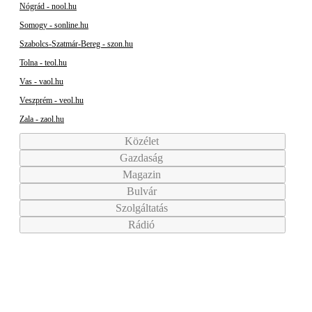
Nógrád - nool.hu
Somogy - sonline.hu
Szabolcs-Szatmár-Bereg - szon.hu
Tolna - teol.hu
Vas - vaol.hu
Veszprém - veol.hu
Zala - zaol.hu
Közélet
Gazdaság
Magazin
Bulvár
Szolgáltatás
Rádió