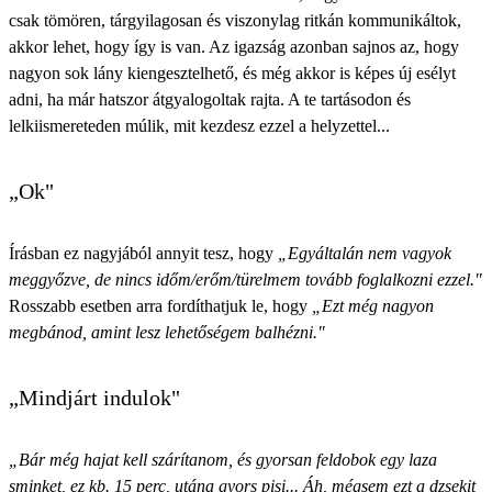
csak tömören, tárgyilagosan és viszonylag ritkán kommunikáltok,
akkor lehet, hogy így is van. Az igazság azonban sajnos az, hogy
nagyon sok lány kiengesztelhető, és még akkor is képes új esélyt
adni, ha már hatszor átgyalogoltak rajta. A te tartásodon és
lelkiismereteden múlik, mit kezdesz ezzel a helyzettel...
„Ok"
Írásban ez nagyjából annyit tesz, hogy
„Egyáltalán nem vagyok
meggyőzve, de nincs időm/erőm/türelmem tovább foglalkozni ezzel."
Rosszabb esetben arra fordíthatjuk le, hogy
„Ezt még nagyon
megbánod, amint lesz lehetőségem balhézni."
„Mindjárt indulok"
„Bár még hajat kell szárítanom, és gyorsan feldobok egy laza
sminket, ez kb. 15 perc, utána gyors pisi... Áh, mégsem ezt a dzsekit