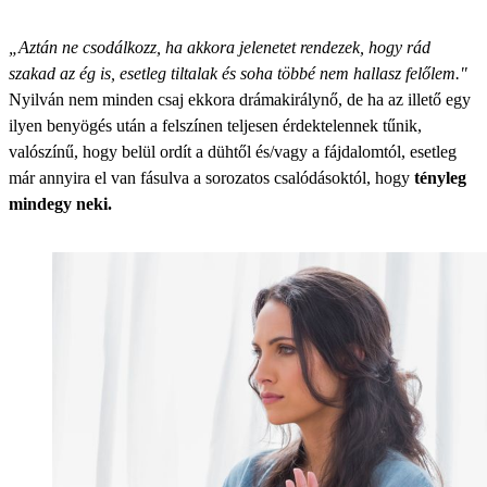
„Aztán ne csodálkozz, ha akkora jelenetet rendezek, hogy rád
szakad az ég is, esetleg tiltalak és soha többé nem hallasz felőlem."
Nyilván nem minden csaj ekkora drámakirálynő, de ha az illető egy
ilyen benyögés után a felszínen teljesen érdektelennek tűnik,
valószínű, hogy belül ordít a dühtől és/vagy a fájdalomtól, esetleg
már annyira el van fásulva a sorozatos csalódásoktól, hogy
tényleg
mindegy neki.