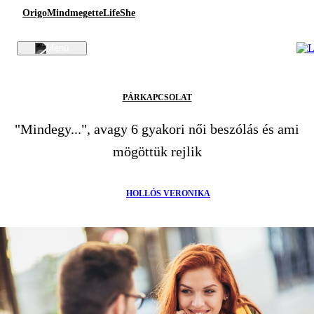
Origo
Mindmegette
Life
She
PÁRKAPCSOLAT
"Mindegy...", avagy 6 gyakori női beszólás és ami
mögöttük rejlik
HOLLÓS VERONIKA