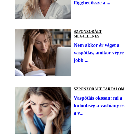
függhet össze a ...
SZPONZORÁLT
MEGJELENÉS
Nem akkor ér véget a
vaspótlás, amikor végre
jobb ...
SZPONZORÁLT TARTALOM
Vaspótlás okosan: mi a
különbség a vashiány és
a v...