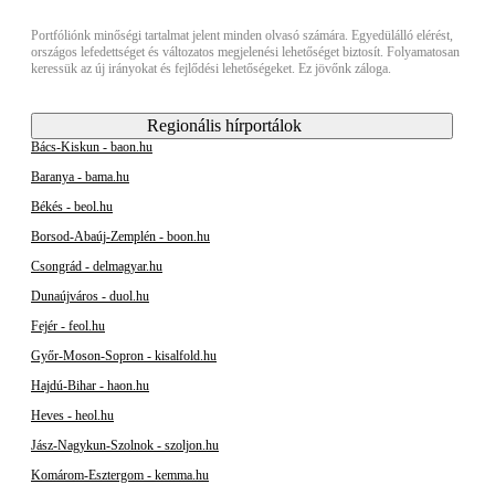
Portfóliónk minőségi tartalmat jelent minden olvasó számára. Egyedülálló elérést,
országos lefedettséget és változatos megjelenési lehetőséget biztosít. Folyamatosan
keressük az új irányokat és fejlődési lehetőségeket. Ez jövőnk záloga.
Regionális hírportálok
Bács-Kiskun - baon.hu
Baranya - bama.hu
Békés - beol.hu
Borsod-Abaúj-Zemplén - boon.hu
Csongrád - delmagyar.hu
Dunaújváros - duol.hu
Fejér - feol.hu
Győr-Moson-Sopron - kisalfold.hu
Hajdú-Bihar - haon.hu
Heves - heol.hu
Jász-Nagykun-Szolnok - szoljon.hu
Komárom-Esztergom - kemma.hu