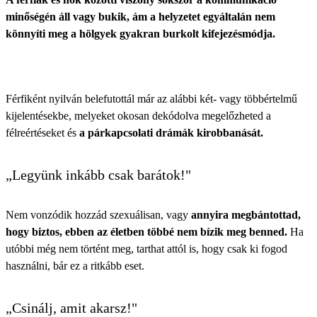
minőségén áll vagy bukik, ám a helyzetet egyáltalán nem
könnyíti meg a hölgyek gyakran burkolt kifejezésmódja.
Férfiként nyilván belefutottál már az alábbi két- vagy többértelmű
kijelentésekbe, melyeket okosan dekódolva megelőzheted a
félreértéseket és
a párkapcsolati drámák kirobbanását.
„Legyünk inkább csak barátok!"
Nem vonzódik hozzád szexuálisan, vagy
annyira megbántottad,
hogy biztos, ebben az életben többé nem bízik meg benned.
Ha
utóbbi még nem történt meg, tarthat attól is, hogy csak ki fogod
használni, bár ez a ritkább eset.
„Csinálj, amit akarsz!"