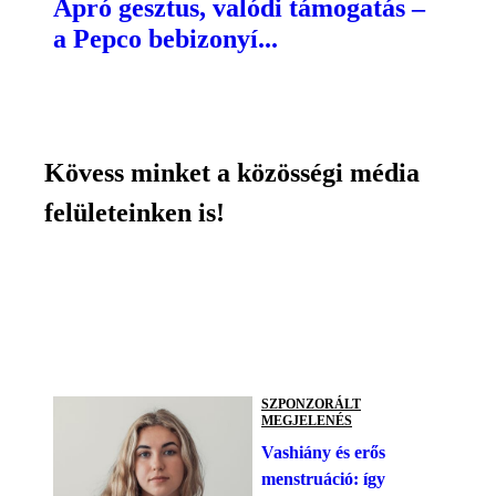
Apró gesztus, valódi támogatás –
a Pepco bebizonyí...
Kövess minket a közösségi média
felületeinken is!
SZPONZORÁLT
MEGJELENÉS
Vashiány és erős
menstruáció: így