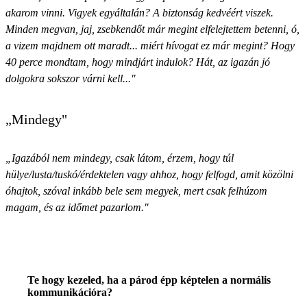
akarom vinni. Vigyek egyáltalán? A biztonság kedvéért viszek.
Minden megvan, jaj, zsebkendőt már megint elfelejtettem betenni, ó,
a vizem majdnem ott maradt... miért hívogat ez már megint? Hogy
40 perce mondtam, hogy mindjárt indulok? Hát, az igazán jó
dolgokra sokszor várni kell..."
„Mindegy"
„Igazából nem mindegy, csak látom, érzem, hogy túl
hülye/lusta/tuskó/érdektelen vagy ahhoz, hogy felfogd, amit közölni
óhajtok, szóval inkább bele sem megyek, mert csak felhúzom
magam, és az időmet pazarlom."
Te hogy kezeled, ha a párod épp képtelen a normális
kommunikációra?