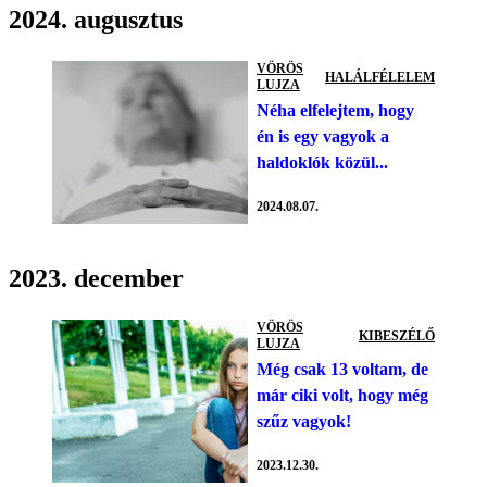
2024. augusztus
VÖRÖS
HALÁLFÉLELEM
LUJZA
Néha elfelejtem, hogy
én is egy vagyok a
haldoklók közül...
2024.08.07.
2023. december
VÖRÖS
KIBESZÉLŐ
LUJZA
Még csak 13 voltam, de
már ciki volt, hogy még
szűz vagyok!
2023.12.30.