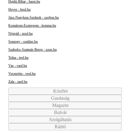
Hajdú-Bihar - haon.hu
Heves - heol.hu
Jász-Nagykun-Szolnok - szoljon.hu
Komárom-Esztergom - kemma.hu
Nógrád - nool.hu
Somogy - sonline.hu
Szabolcs-Szatmár-Bereg - szon.hu
Tolna - teol.hu
Vas - vaol.hu
Veszprém - veol.hu
Zala - zaol.hu
Közélet
Gazdaság
Magazin
Bulvár
Szolgáltatás
Rádió