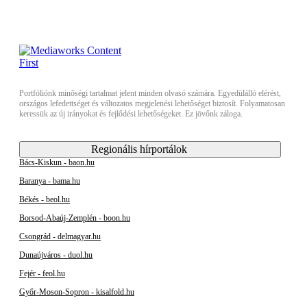
Portfóliónk minőségi tartalmat jelent minden olvasó számára. Egyedülálló elérést,
országos lefedettséget és változatos megjelenési lehetőséget biztosít. Folyamatosan
keressük az új irányokat és fejlődési lehetőségeket. Ez jövőnk záloga.
Regionális hírportálok
Bács-Kiskun - baon.hu
Baranya - bama.hu
Békés - beol.hu
Borsod-Abaúj-Zemplén - boon.hu
Csongrád - delmagyar.hu
Dunaújváros - duol.hu
Fejér - feol.hu
Győr-Moson-Sopron - kisalfold.hu