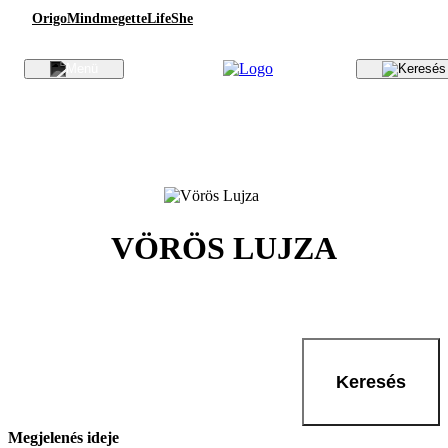
Origo
Mindmegette
Life
She
VÖRÖS LUJZA
Keresés
Megjelenés ideje