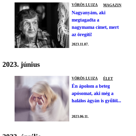
VÖRÖS LUJZA
MAGAZIN
Nagyanyám, aki
megtagadta a
nagymama címet, mert
az öregíti!
2023.11.07.
2023. június
VÖRÖS LUJZA
ÉLET
Én ápolom a beteg
apósomat, aki még a
halálos ágyán is gyűlöl...
2023.06.11.