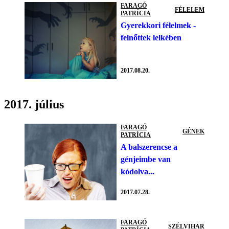
FARAGÓ
FÉLELEM
PATRÍCIA
Gyerekkori félelmek -
felnőttek lelkében
2017.08.20.
2017. július
FARAGÓ
GÉNEK
PATRÍCIA
A balszerencse a
génjeimbe van
kódolva...
2017.07.28.
FARAGÓ
SZÉLVIHAR