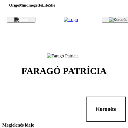
Origo
Mindmegette
Life
She
FARAGÓ PATRÍCIA
Keresés
Megjelenés ideje