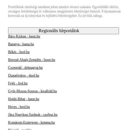
Portfóliónk minőségi tartalmat jelent minden olvasó számára. Egyedülálló elérést,
országos lefedettséget és változatos megjelenési lehetőséget biztosít. Folyamatosan
keressük az új irányokat és fejlődési lehetőségeket. Ez jövőnk záloga.
Regionális hírportálok
Bács-Kiskun - baon.hu
Baranya - bama.hu
Békés - beol.hu
Borsod-Abaúj-Zemplén - boon.hu
Csongrád - delmagyar.hu
Dunaújváros - duol.hu
Fejér - feol.hu
Győr-Moson-Sopron - kisalfold.hu
Hajdú-Bihar - haon.hu
Heves - heol.hu
Jász-Nagykun-Szolnok - szoljon.hu
Komárom-Esztergom - kemma.hu