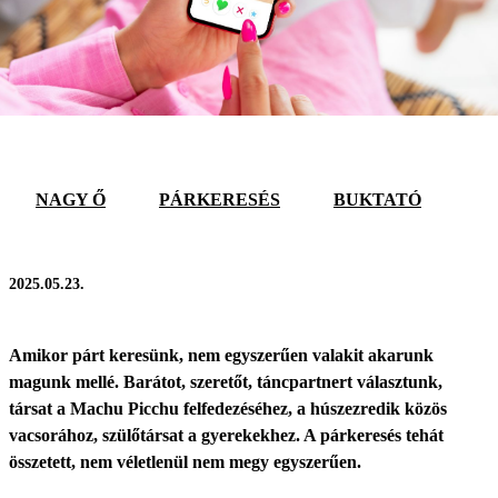
NAGY Ő
PÁRKERESÉS
BUKTATÓ
2025.05.23.
Amikor párt keresünk, nem egyszerűen valakit akarunk
magunk mellé. Barátot, szeretőt, táncpartnert választunk,
társat a Machu Picchu felfedezéséhez, a húszezredik közös
vacsorához, szülőtársat a gyerekekhez. A párkeresés tehát
összetett, nem véletlenül nem megy egyszerűen.