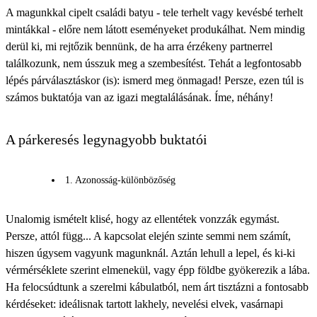
A magunkkal cipelt családi batyu - tele terhelt vagy kevésbé terhelt
mintákkal - előre nem látott eseményeket produkálhat. Nem mindig
derül ki, mi rejtőzik bennünk, de ha arra érzékeny partnerrel
találkozunk, nem ússzuk meg a szembesítést. Tehát a legfontosabb
lépés párválasztáskor (is): ismerd meg önmagad! Persze, ezen túl is
számos buktatója van az igazi megtalálásának. Íme, néhány!
A párkeresés legynagyobb buktatói
1. Azonosság-különbözőség
Unalomig ismételt klisé, hogy az
ellentétek vonzzák egymást
.
Persze, attól függ... A kapcsolat elején szinte semmi nem számít,
hiszen úgysem vagyunk magunknál. Aztán lehull a lepel, és ki-ki
vérmérséklete szerint elmenekül, vagy épp földbe gyökerezik a lába.
Ha felocsúdtunk a szerelmi kábulatból, nem árt tisztázni a fontosabb
kérdéseket: ideálisnak tartott lakhely, nevelési elvek, vasárnapi