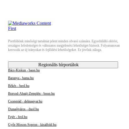
Portfóliónk minőségi tartalmat jelent minden olvasó számára. Egyedülálló elérést,
országos lefedettséget és változatos megjelenési lehetőséget biztosít. Folyamatosan
keressük az új irányokat és fejlődési lehetőségeket. Ez jövőnk záloga.
Regionális hírportálok
Bács-Kiskun - baon.hu
Baranya - bama.hu
Békés - beol.hu
Borsod-Abaúj-Zemplén - boon.hu
Csongrád - delmagyar.hu
Dunaújváros - duol.hu
Fejér - feol.hu
Győr-Moson-Sopron - kisalfold.hu