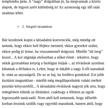
templomba járás. A "nagy" dolgokban jó, ha megvannak a közös
alapok, de legyen azért különbség is! Az azonosság egy idő után
unalmas lehet.
2. Sürgető társadalom
Bár kezdenek kopni a társadalmi konvenciók, még mindig ott
tartunk, hogy ekkor kell férjhez menned, ekkor gyereket szülni,
ekkor pedig jó lenne, ha visszamennél dolgozni. Mielőtt "túl öreg"
leszel... A kor stigmája elsősorban a nőket érinti - tekintve, hogy
nekik gyorsabban ketyeg a biológiai órájuk -, az elvárások azonban
kihatnak a férfiakra is. Lehet, hogy te inkább a
nagy ő
-ről maradnál
le, mint az anyaságról. De az se baj, ha fordítva gondolod. Ezt jobb
tisztázni magunkban - mielőtt még megállapodnánk valaki mellett
pusztán kényszerből... A társadalmi elvárások nagyon jók arra, hogy
rettegésben töltsük az életünket, csakhogy a félelem az egyik
legrosszabb tanácsadó. Nem attól kell tartanunk, hogy idősebb
korban leszünk szülők vagy egyedül maradunk, hanem attól, hogy