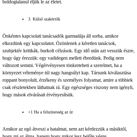
boldogtalanul éljük le az életet.
3. Külső szakértők
Önkéntes kapcsolati tanácsadók garmadája áll sorba, amikor
elkezdünk egy kapcsolatot. Özönlenek a kéretlen tanácsok,
szubjektív kritikák, burkolt célzások. Egy idő után azt vesszük észre,
hogy úgy érezzük: egy vadidegen mellett ébredünk. Pedig nem
változott semmi. Végérvényesen tönkreteheti a szerelmet, ha a
környezet véleménye túl nagy hangsúlyt kap. Társunk kiválasztása
roppant bonyolult, érzékeny és személyes folyamat, amire a többiek
csak részletekben láthatnak rá. Egy egészséges viszony nem igényli,
hogy mások elvárásait érvényesítsük.
+1 Ha a felszínesség az úr
Amikor az egó átveszi a hatalmat, nem azt kérdezzük a másiktól,
hogy mi az álma, hanem hogy mikor lesz belőle végre