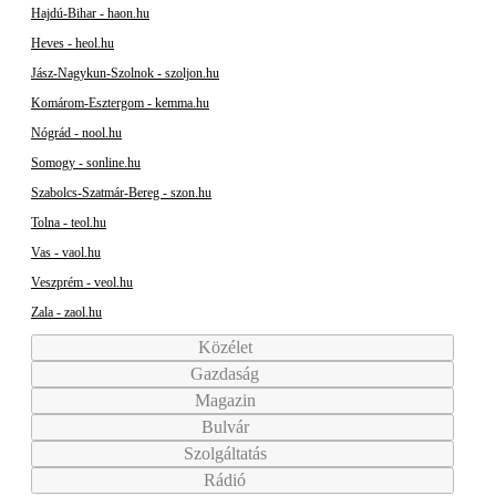
Hajdú-Bihar - haon.hu
Heves - heol.hu
Jász-Nagykun-Szolnok - szoljon.hu
Komárom-Esztergom - kemma.hu
Nógrád - nool.hu
Somogy - sonline.hu
Szabolcs-Szatmár-Bereg - szon.hu
Tolna - teol.hu
Vas - vaol.hu
Veszprém - veol.hu
Zala - zaol.hu
Közélet
Gazdaság
Magazin
Bulvár
Szolgáltatás
Rádió