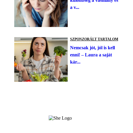
különbség a vashiány és
a v...
SZPONZORÁLT TARTALOM
Nemcsak jót, jól is kell
enni! – Laura a saját
kár...