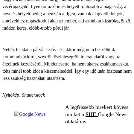
vezérigazgató. Ilyenkor az érintés helyett fontosabb a magasság, a
nevetés helyett pedig a pénztárca. Igen, vannak alapvető dolgok,
amelyekhez ragaszkodni akar az ember, aki azonban kizárólag önző
módon keres, előbb-utóbb pórul jár.
Nehéz feladat a
párválasztás
- és akkor még nem beszéltünk
kommunikációról, szexről, őszinteségről, toleranciáról vagy az
érzelmek kezeléséről. Mindenesetre, ha nem akarsz zsákbamacskát,
tölts minél több időt a kiszemelteddel! Így egy idő után biztosan nem
lesz szükség használati utasításra.
Nyitókép: Shutterstock
A legfrissebb hírekért kövess
minket a
SHE
Google News
oldalán is!