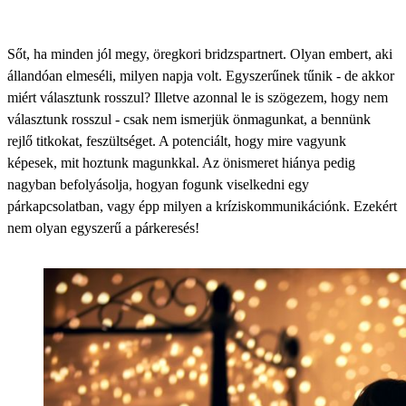
Sőt, ha minden jól megy, öregkori bridzspartnert. Olyan embert, aki
állandóan elmeséli, milyen napja volt. Egyszerűnek tűnik - de akkor
miért választunk rosszul? Illetve azonnal le is szögezem, hogy nem
választunk rosszul - csak nem ismerjük önmagunkat, a bennünk
rejlő titkokat, feszültséget. A potenciált, hogy mire vagyunk
képesek, mit hoztunk magunkkal. Az önismeret hiánya pedig
nagyban befolyásolja, hogyan fogunk viselkedni egy
párkapcsolatban, vagy épp milyen a kríziskommunikációnk. Ezekért
nem olyan egyszerű a párkeresés!