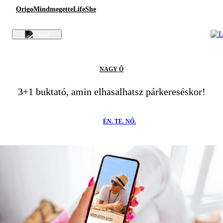
Origo
Mindmegette
Life
She
NAGY Ő
3+1 buktató, amin elhasalhatsz párkereséskor!
ÉN. TE. NŐ.