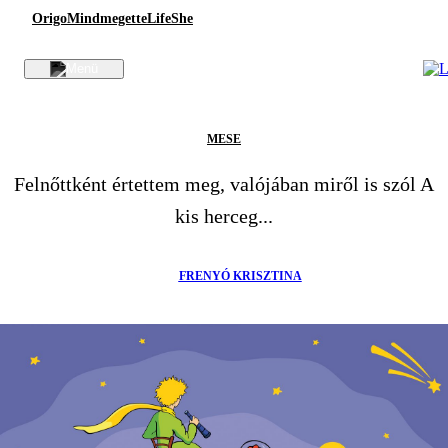
Origo
Mindmegette
Life
She
MESE
Felnőttként értettem meg, valójában miről is szól A
kis herceg...
FRENYÓ KRISZTINA