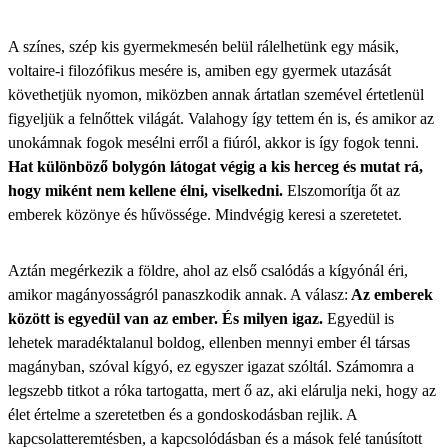
A színes, szép kis gyermekmesén belül rálelhetünk egy másik,
voltaire-i filozófikus mesére is, amiben egy gyermek utazását
követhetjük nyomon, miközben annak ártatlan szemével értetlenül
figyeljük a felnőttek világát. Valahogy így tettem én is, és amikor az
unokámnak fogok mesélni erről a fiúról, akkor is így fogok tenni.
Hat különböző bolygón látogat végig a kis herceg és mutat rá,
hogy miként nem kellene élni, viselkedni.
Elszomorítja őt az
emberek közönye és hűvössége. Mindvégig keresi a szeretetet.
Aztán megérkezik a földre, ahol az első csalódás a kígyónál éri,
amikor magányosságról panaszkodik annak. A válasz:
Az emberek
között is egyedül van az ember. És milyen igaz.
Egyedül is
lehetek maradéktalanul boldog, ellenben mennyi ember él társas
magányban, szóval kígyó, ez egyszer igazat szóltál. Számomra a
legszebb titkot a róka tartogatta, mert ő az, aki elárulja neki, hogy az
élet értelme a szeretetben és a gondoskodásban rejlik. A
kapcsolatteremtésben, a kapcsolódásban és a mások felé tanúsított