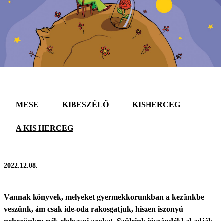
MESE
KIBESZÉLŐ
KISHERCEG
A KIS HERCEG
2022.12.08.
Vannak könyvek, melyeket gyermekkorunkban a kezünkbe
veszünk, ám csak ide-oda rakosgatjuk, hiszen iszonyú
nehezünkre esik elolvasni azokat. Szüleink jószándékkal adják