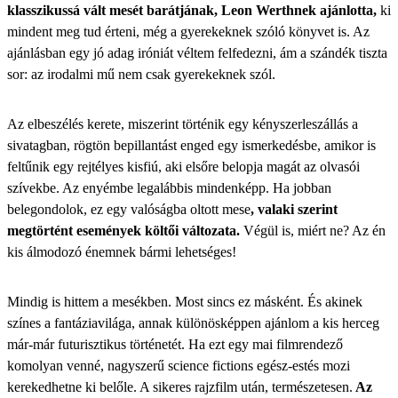
klasszikussá vált mesét barátjának, Leon Werthnek ajánlotta,
ki
mindent meg tud érteni, még a gyerekeknek szóló könyvet is. Az
ajánlásban egy jó adag iróniát véltem felfedezni, ám a szándék tiszta
sor: az irodalmi mű nem csak gyerekeknek szól.
Az elbeszélés kerete, miszerint történik egy kényszerleszállás a
sivatagban, rögtön bepillantást enged egy ismerkedésbe, amikor is
feltűnik egy rejtélyes kisfiú, aki elsőre belopja magát az olvasói
szívekbe. Az enyémbe legalábbis mindenképp. Ha jobban
belegondolok,
ez egy valóságba oltott mese
, valaki szerint
megtörtént események költői változata.
Végül is, miért ne? Az én
kis álmodozó énemnek bármi lehetséges!
Mindig is hittem a mesékben. Most sincs ez másként. És akinek
színes a fantáziavilága, annak különösképpen ajánlom a kis herceg
már-már futurisztikus történetét. Ha ezt egy mai filmrendező
komolyan venné, nagyszerű science fictions egész-estés mozi
kerekedhetne ki belőle. A sikeres rajzfilm után, természetesen.
Az