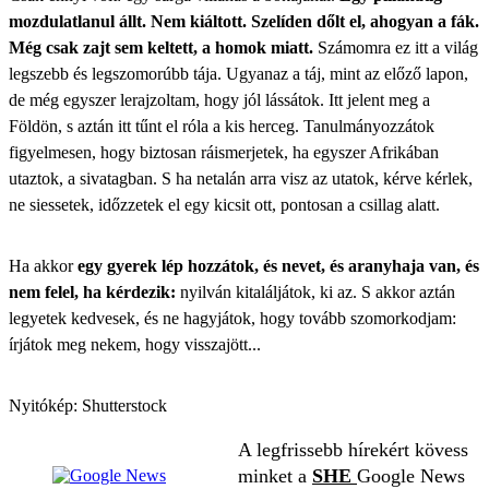
mozdulatlanul állt. Nem kiáltott. Szelíden dőlt el, ahogyan a fák.
Még csak zajt sem keltett, a homok miatt.
Számomra ez itt a világ
legszebb és legszomorúbb tája. Ugyanaz a táj, mint az előző lapon,
de még egyszer lerajzoltam, hogy jól lássátok. Itt jelent meg a
Földön, s aztán itt tűnt el róla a kis herceg. Tanulmányozzátok
figyelmesen, hogy biztosan ráismerjetek, ha egyszer Afrikában
utaztok, a sivatagban. S ha netalán arra visz az utatok, kérve kérlek,
ne siessetek, időzzetek el egy kicsit ott, pontosan a csillag alatt.
Ha akkor
egy gyerek lép hozzátok, és nevet, és aranyhaja van, és
nem felel, ha kérdezik:
nyilván kitaláljátok, ki az. S akkor aztán
legyetek kedvesek, és ne hagyjátok, hogy tovább szomorkodjam:
írjátok meg nekem, hogy visszajött...
Nyitókép: Shutterstock
A legfrissebb hírekért kövess
minket a
SHE
Google News