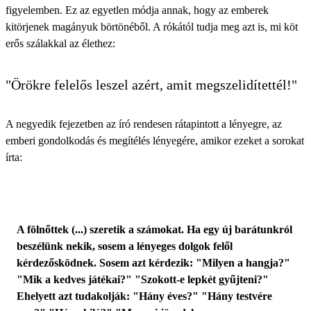
figyelemben. Ez az egyetlen módja annak, hogy az emberek
kitörjenek magányuk börtönéből. A rókától tudja meg azt is, mi köt
erős szálakkal az élethez:
"Örökre felelős leszel azért, amit megszelidítettél!"
A negyedik fejezetben az író rendesen rátapintott a lényegre, az
emberi gondolkodás és megítélés lényegére, amikor ezeket a sorokat
írta:
A fölnőttek (...) szeretik a számokat. Ha egy új barátunkról
beszélünk nekik, sosem a lényeges dolgok felől
kérdezősködnek. Sosem azt kérdezik: "Milyen a hangja?"
"Mik a kedves játékai?" "Szokott-e lepkét gyűjteni?"
Ehelyett azt tudakolják: "Hány éves?" "Hány testvére