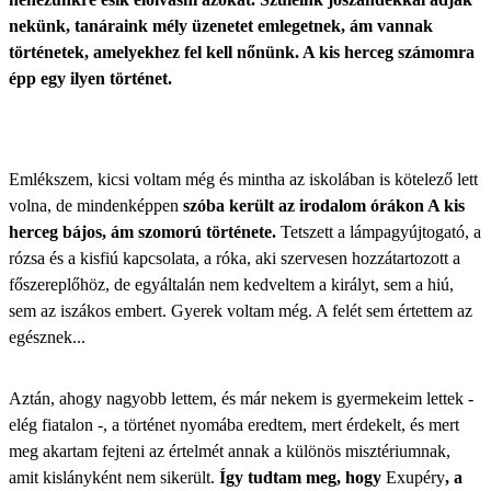
nekünk, tanáraink mély üzenetet emlegetnek, ám vannak
történetek, amelyekhez fel kell nőnünk. A kis herceg számomra
épp egy ilyen történet.
Emlékszem, kicsi voltam még és mintha az iskolában is kötelező lett
volna, de mindenképpen
szóba került az irodalom órákon A kis
herceg bájos, ám szomorú története.
Tetszett a lámpagyújtogató, a
rózsa és a kisfiú kapcsolata, a róka, aki szervesen hozzátartozott a
főszereplőhöz, de egyáltalán nem kedveltem a királyt, sem a hiú,
sem az iszákos embert. Gyerek voltam még. A felét sem értettem az
egésznek...
Aztán, ahogy nagyobb lettem, és már nekem is gyermekeim lettek -
elég fiatalon -, a történet nyomába eredtem, mert érdekelt, és mert
meg akartam fejteni az értelmét annak a különös misztériumnak,
amit kislányként nem sikerült.
Így tudtam meg, hogy
Exupéry
, a