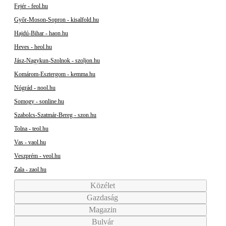
Fejér - feol.hu
Győr-Moson-Sopron - kisalfold.hu
Hajdú-Bihar - haon.hu
Heves - heol.hu
Jász-Nagykun-Szolnok - szoljon.hu
Komárom-Esztergom - kemma.hu
Nógrád - nool.hu
Somogy - sonline.hu
Szabolcs-Szatmár-Bereg - szon.hu
Tolna - teol.hu
Vas - vaol.hu
Veszprém - veol.hu
Zala - zaol.hu
Közélet
Gazdaság
Magazin
Bulvár