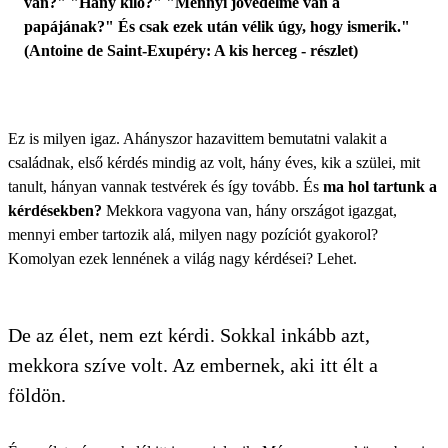
van?" "Hány kiló?" "Mennyi jövedelme van a
papájának?" És csak ezek után vélik úgy, hogy ismerik."
(Antoine de Saint-Exupéry: A kis herceg - részlet)
Ez is milyen igaz. Ahányszor hazavittem bemutatni valakit a
családnak, első kérdés mindig az volt, hány éves, kik a szülei, mit
tanult, hányan vannak testvérek és így tovább. És
ma hol tartunk a
kérdésekben?
Mekkora vagyona van, hány országot igazgat,
mennyi ember tartozik alá, milyen nagy pozíciót gyakorol?
Komolyan ezek lennének a világ nagy kérdései? Lehet.
De az élet, nem ezt kérdi. Sokkal inkább azt,
mekkora szíve volt. Az embernek, aki itt élt a
földön.