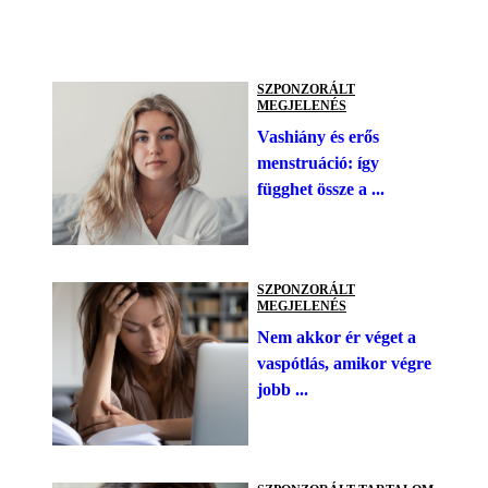
SZPONZORÁLT
MEGJELENÉS
Vashiány és erős
menstruáció: így
függhet össze a ...
SZPONZORÁLT
MEGJELENÉS
Nem akkor ér véget a
vaspótlás, amikor végre
jobb ...