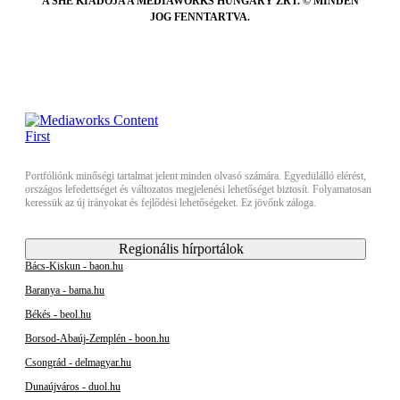
A SHE KIADÓJA A MEDIAWORKS HUNGARY ZRT. © MINDEN
JOG FENNTARTVA.
Portfóliónk minőségi tartalmat jelent minden olvasó számára. Egyedülálló elérést,
országos lefedettséget és változatos megjelenési lehetőséget biztosít. Folyamatosan
keressük az új irányokat és fejlődési lehetőségeket. Ez jövőnk záloga.
Regionális hírportálok
Bács-Kiskun - baon.hu
Baranya - bama.hu
Békés - beol.hu
Borsod-Abaúj-Zemplén - boon.hu
Csongrád - delmagyar.hu
Dunaújváros - duol.hu