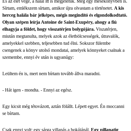
És az élet vége, a halál itt is megjelenik. Még egy mesekönyvben is.
Sírtam, emlékszem sírtam, amikor újra olvastam a történetet.
A kis
herceg halála bár jelképes, mégis megindító és elgondolkodtató.
Olyan szépen leírja Antoine de Saint-Exupéry, ahogy a fiú
elhagyja a földet, hogy visszatérjen bolygójára.
Viszatérjen,
miután megtanulta, melyek azok az életbölcsességek, útravalók,
amelyekkel szebben, teljesebben tud élni. Sokszor fülembe
csengenek a könyv utolsó mondatai, amelyek könnyeket csalnak a
szemembe, ennyi év után is ugyanúgy:
Leültem én is, mert nem bírtam tovább állva maradni.
- Hát igen - mondta. - Ennyi az egész.
Egy kicsit még tétovázott, aztán fölállt. Lépett egyet. Én moccanni
se bírtam.
Csak ennyi volt: egy sárga villanás a bokájánál.
Egy pillanatig