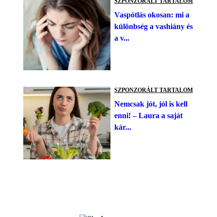
SZPONZORÁLT TARTALOM
Vaspótlás okosan: mi a
különbség a vashiány és
a v...
SZPONZORÁLT TARTALOM
Nemcsak jót, jól is kell
enni! – Laura a saját
kár...