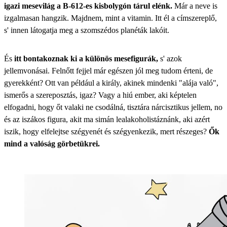
igazi mesevilág a B-612-es kisbolygón tárul elénk.
Már a neve is
izgalmasan hangzik. Majdnem, mint a vitamin. Itt él a címszereplő,
s' innen látogatja meg a szomszédos planéták lakóit.
És
itt bontakoznak ki a különös mesefigurák,
s' azok
jellemvonásai. Felnőtt fejjel már egészen jól meg tudom érteni, de
gyerekként? Ott van például a király, akinek mindenki "alája való",
ismerős a szereposztás, igaz? Vagy a hiú ember, aki képtelen
elfogadni, hogy őt valaki ne csodálná, tisztára nárcisztikus jellem, no
és az iszákos figura, akit ma simán lealakoholistáznánk, aki azért
iszik, hogy elfelejtse szégyenét és szégyenkezik, mert részeges?
Ők
mind a valóság görbetükrei.