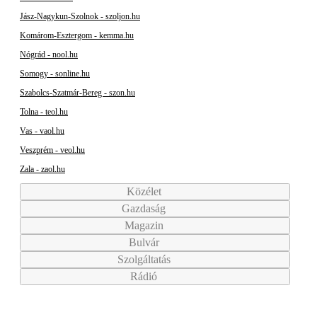
Jász-Nagykun-Szolnok - szoljon.hu
Komárom-Esztergom - kemma.hu
Nógrád - nool.hu
Somogy - sonline.hu
Szabolcs-Szatmár-Bereg - szon.hu
Tolna - teol.hu
Vas - vaol.hu
Veszprém - veol.hu
Zala - zaol.hu
Közélet
Gazdaság
Magazin
Bulvár
Szolgáltatás
Rádió