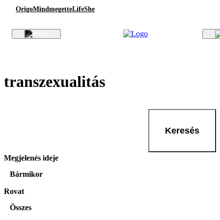
Origo
Mindmegette
Life
She
transzexualitás
Keresés
Megjelenés ideje
Bármikor
Rovat
Összes