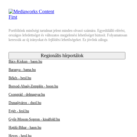
Portfóliónk minőségi tartalmat jelent minden olvasó számára. Egyedülálló elérést,
országos lefedettséget és változatos megjelenési lehetőséget biztosít. Folyamatosan
keressük az új irányokat és fejlődési lehetőségeket. Ez jövőnk záloga.
Regionális hírportálok
Bács-Kiskun - baon.hu
Baranya - bama.hu
Békés - beol.hu
Borsod-Abaúj-Zemplén - boon.hu
Csongrád - delmagyar.hu
Dunaújváros - duol.hu
Fejér - feol.hu
Győr-Moson-Sopron - kisalfold.hu
Hajdú-Bihar - haon.hu
Heves - heol.hu