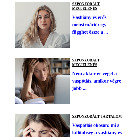
SZPONZORÁLT
MEGJELENÉS
Vashiány és erős
menstruáció: így
függhet össze a ...
SZPONZORÁLT
MEGJELENÉS
Nem akkor ér véget a
vaspótlás, amikor végre
jobb ...
SZPONZORÁLT TARTALOM
Vaspótlás okosan: mi a
különbség a vashiány és