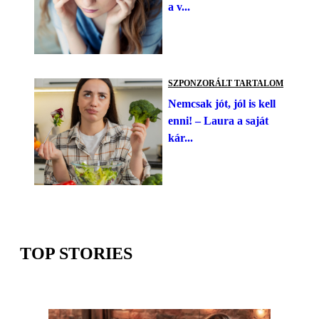
a v...
SZPONZORÁLT TARTALOM
Nemcsak jót, jól is kell
enni! – Laura a saját
kár...
TOP STORIES