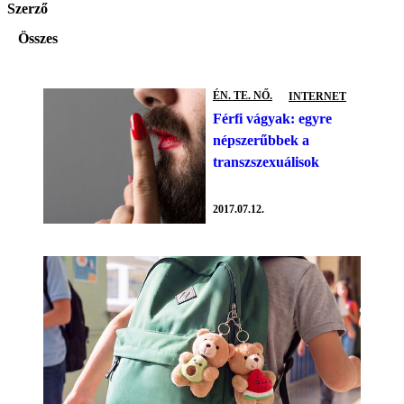
Szerző
Összes
ÉN. TE. NŐ.
INTERNET
Férfi vágyak: egyre
népszerűbbek a
transzszexuálisok
2017.07.12.