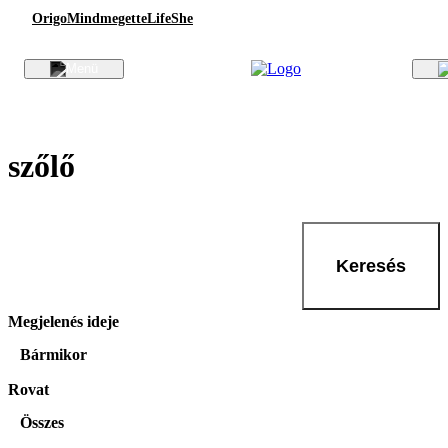
Origo
Mindmegette
Life
She
szőlő
Keresés
Megjelenés ideje
Bármikor
Rovat
Összes