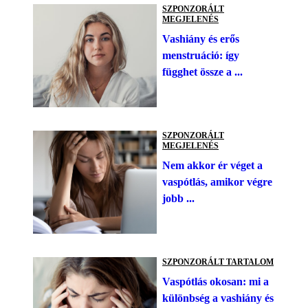
SZPONZORÁLT
MEGJELENÉS
Vashiány és erős
menstruáció: így
függhet össze a ...
SZPONZORÁLT
MEGJELENÉS
Nem akkor ér véget a
vaspótlás, amikor végre
jobb ...
SZPONZORÁLT TARTALOM
Vaspótlás okosan: mi a
különbség a vashiány és