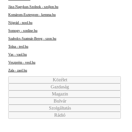
Jász-Nagykun-Szolnok - szoljon.hu
Komárom-Esztergom - kemma.hu
Nógrád - nool.hu
Somogy - sonline.hu
Szabolcs-Szatmár-Bereg - szon.hu
Tolna - teol.hu
Vas - vaol.hu
Veszprém - veol.hu
Zala - zaol.hu
Közélet
Gazdaság
Magazin
Bulvár
Szolgáltatás
Rádió