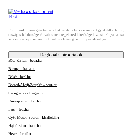
Portfóliónk minőségi tartalmat jelent minden olvasó számára. Egyedülálló elérést,
országos lefedettséget és változatos megjelenési lehetőséget biztosít. Folyamatosan
keressük az új irányokat és fejlődési lehetőségeket. Ez jövőnk záloga.
Regionális hírportálok
Bács-Kiskun - baon.hu
Baranya - bama.hu
Békés - beol.hu
Borsod-Abaúj-Zemplén - boon.hu
Csongrád - delmagyar.hu
Dunaújváros - duol.hu
Fejér - feol.hu
Győr-Moson-Sopron - kisalfold.hu
Hajdú-Bihar - haon.hu
Heves - heol.hu