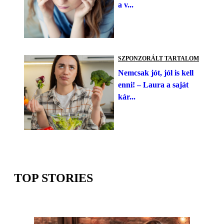
a v...
SZPONZORÁLT TARTALOM
Nemcsak jót, jól is kell
enni! – Laura a saját
kár...
TOP STORIES