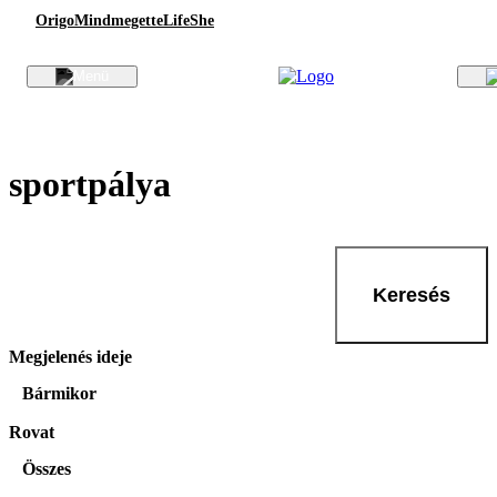
Origo
Mindmegette
Life
She
sportpálya
Keresés
Megjelenés ideje
Bármikor
Rovat
Összes