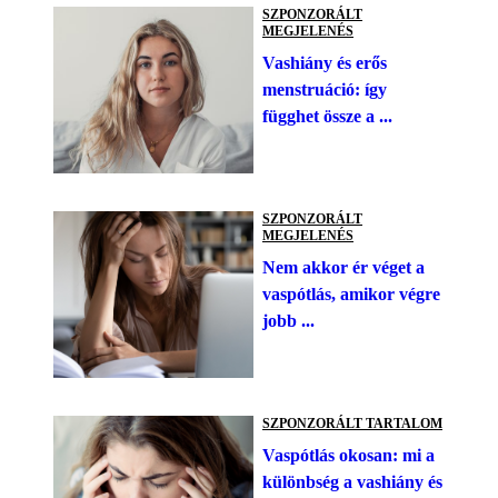
SZPONZORÁLT
MEGJELENÉS
Vashiány és erős
menstruáció: így
függhet össze a ...
SZPONZORÁLT
MEGJELENÉS
Nem akkor ér véget a
vaspótlás, amikor végre
jobb ...
SZPONZORÁLT TARTALOM
Vaspótlás okosan: mi a
különbség a vashiány és