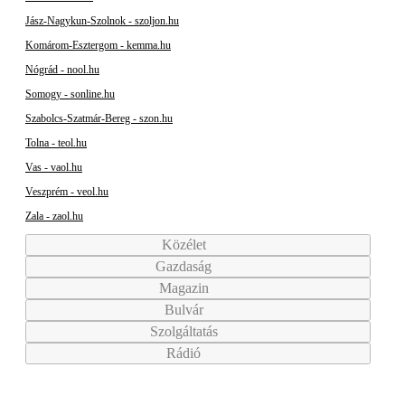
Jász-Nagykun-Szolnok - szoljon.hu
Komárom-Esztergom - kemma.hu
Nógrád - nool.hu
Somogy - sonline.hu
Szabolcs-Szatmár-Bereg - szon.hu
Tolna - teol.hu
Vas - vaol.hu
Veszprém - veol.hu
Zala - zaol.hu
Közélet
Gazdaság
Magazin
Bulvár
Szolgáltatás
Rádió