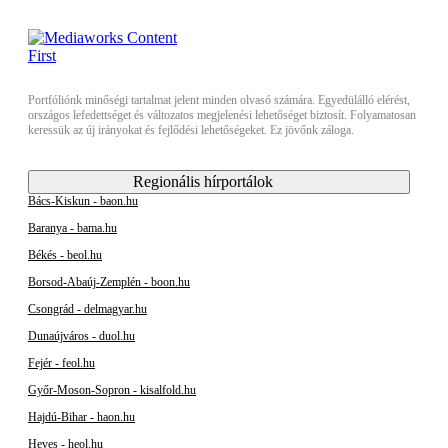
Portfóliónk minőségi tartalmat jelent minden olvasó számára. Egyedülálló elérést,
országos lefedettséget és változatos megjelenési lehetőséget biztosít. Folyamatosan
keressük az új irányokat és fejlődési lehetőségeket. Ez jövőnk záloga.
Regionális hírportálok
Bács-Kiskun - baon.hu
Baranya - bama.hu
Békés - beol.hu
Borsod-Abaúj-Zemplén - boon.hu
Csongrád - delmagyar.hu
Dunaújváros - duol.hu
Fejér - feol.hu
Győr-Moson-Sopron - kisalfold.hu
Hajdú-Bihar - haon.hu
Heves - heol.hu