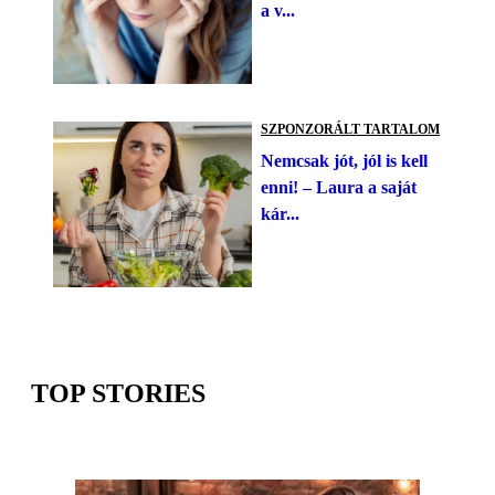
a v...
SZPONZORÁLT TARTALOM
Nemcsak jót, jól is kell
enni! – Laura a saját
kár...
TOP STORIES