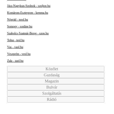
Jász-Nagykun-Szolnok - szoljon.hu
Komárom-Esztergom - kemma.hu
Nógrád - nool.hu
Somogy - sonline.hu
Szabolcs-Szatmár-Bereg - szon.hu
Tolna - teol.hu
Vas - vaol.hu
Veszprém - veol.hu
Zala - zaol.hu
Közélet
Gazdaság
Magazin
Bulvár
Szolgáltatás
Rádió