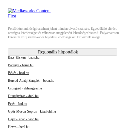
Portfóliónk minőségi tartalmat jelent minden olvasó számára. Egyedülálló elérést,
országos lefedettséget és változatos megjelenési lehetőséget biztosít. Folyamatosan
keressük az új irányokat és fejlődési lehetőségeket. Ez jövőnk záloga.
Regionális hírportálok
Bács-Kiskun - baon.hu
Baranya - bama.hu
Békés - beol.hu
Borsod-Abaúj-Zemplén - boon.hu
Csongrád - delmagyar.hu
Dunaújváros - duol.hu
Fejér - feol.hu
Győr-Moson-Sopron - kisalfold.hu
Hajdú-Bihar - haon.hu
Heves - heol.hu