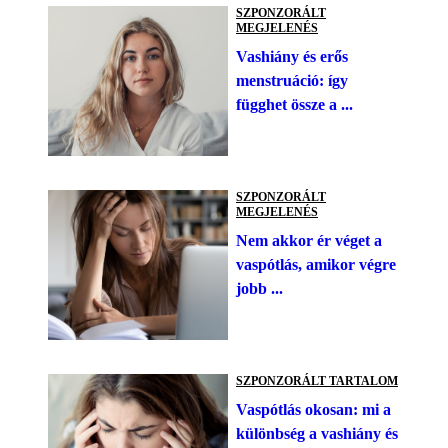
SZPONZORÁLT
MEGJELENÉS
Vashiány és erős
menstruáció: így
függhet össze a ...
SZPONZORÁLT
MEGJELENÉS
Nem akkor ér véget a
vaspótlás, amikor végre
jobb ...
SZPONZORÁLT TARTALOM
Vaspótlás okosan: mi a
különbség a vashiány és