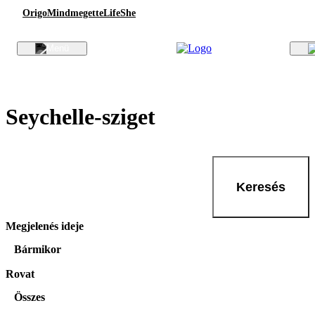
Origo
Mindmegette
Life
She
Seychelle-sziget
Keresés
Megjelenés ideje
Bármikor
Rovat
Összes