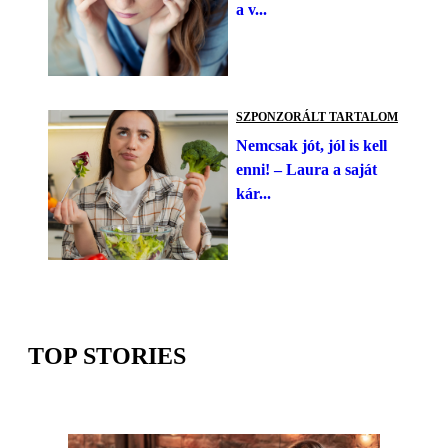
a v...
SZPONZORÁLT TARTALOM
Nemcsak jót, jól is kell
enni! – Laura a saját
kár...
TOP STORIES