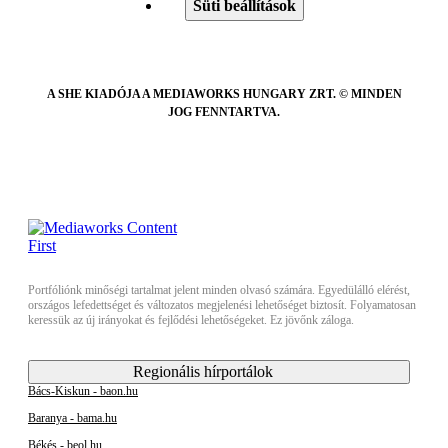
Süti beállítások
A SHE KIADÓJA A MEDIAWORKS HUNGARY ZRT. © MINDEN
JOG FENNTARTVA.
Portfóliónk minőségi tartalmat jelent minden olvasó számára. Egyedülálló elérést,
országos lefedettséget és változatos megjelenési lehetőséget biztosít. Folyamatosan
keressük az új irányokat és fejlődési lehetőségeket. Ez jövőnk záloga.
Regionális hírportálok
Bács-Kiskun - baon.hu
Baranya - bama.hu
Békés - beol.hu