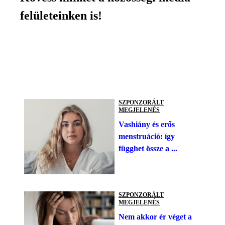
felületeinken is!
SZPONZORÁLT
MEGJELENÉS
Vashiány és erős
menstruáció: így
függhet össze a ...
SZPONZORÁLT
MEGJELENÉS
Nem akkor ér véget a