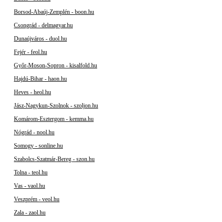
Borsod-Abaúj-Zemplén - boon.hu
Csongrád - delmagyar.hu
Dunaújváros - duol.hu
Fejér - feol.hu
Győr-Moson-Sopron - kisalfold.hu
Hajdú-Bihar - haon.hu
Heves - heol.hu
Jász-Nagykun-Szolnok - szoljon.hu
Komárom-Esztergom - kemma.hu
Nógrád - nool.hu
Somogy - sonline.hu
Szabolcs-Szatmár-Bereg - szon.hu
Tolna - teol.hu
Vas - vaol.hu
Veszprém - veol.hu
Zala - zaol.hu