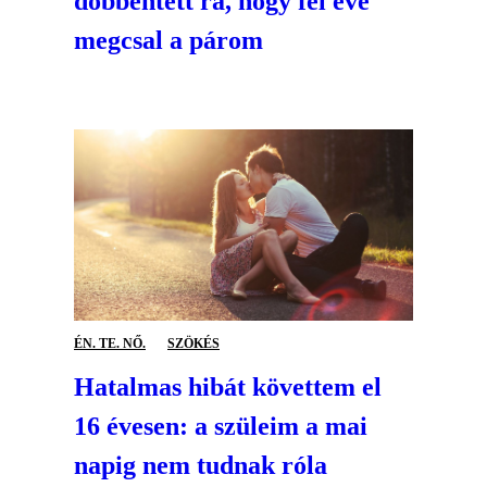
döbbentett rá, hogy fél éve
megcsal a párom
ÉN. TE. NŐ.
SZÖKÉS
Hatalmas hibát követtem el
16 évesen: a szüleim a mai
napig nem tudnak róla