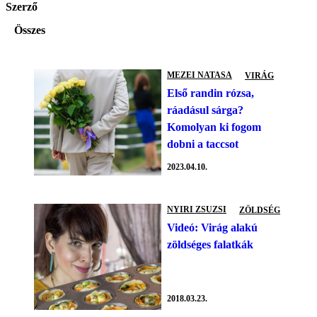
Szerző
Összes
MEZEI NATASA
VIRÁG
Első randin rózsa,
ráadásul sárga?
Komolyan ki fogom
dobni a taccsot
2023.04.10.
NYIRI ZSUZSI
ZÖLDSÉG
Videó: Virág alakú
zöldséges falatkák
2018.03.23.