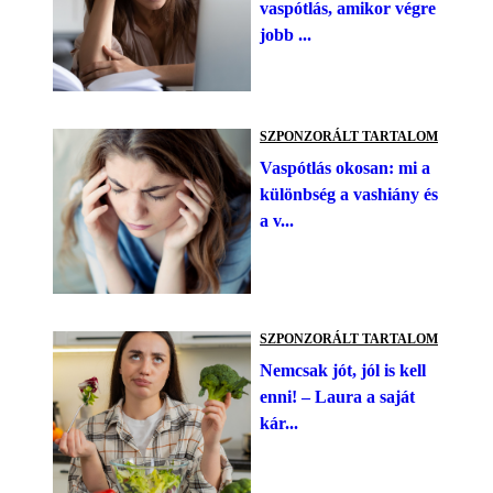
vaspótlás, amikor végre
jobb ...
SZPONZORÁLT TARTALOM
Vaspótlás okosan: mi a
különbség a vashiány és
a v...
SZPONZORÁLT TARTALOM
Nemcsak jót, jól is kell
enni! – Laura a saját
kár...