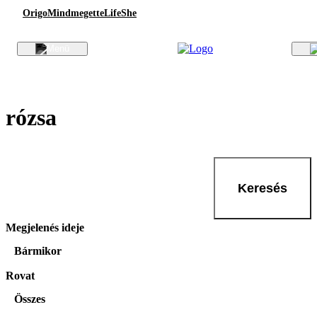
Origo
Mindmegette
Life
She
rózsa
Keresés
Megjelenés ideje
Bármikor
Rovat
Összes