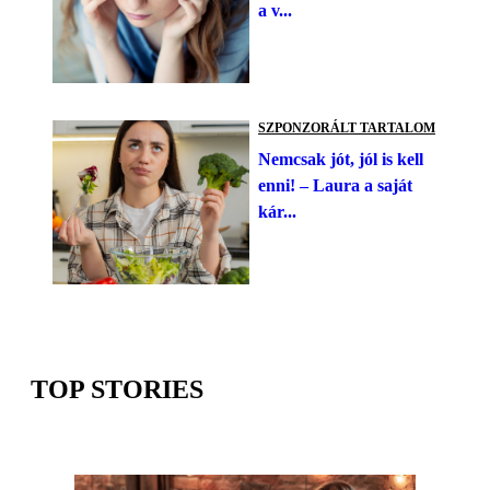
a v...
SZPONZORÁLT TARTALOM
Nemcsak jót, jól is kell
enni! – Laura a saját
kár...
TOP STORIES