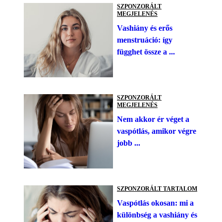
SZPONZORÁLT
MEGJELENÉS
Vashiány és erős
menstruáció: így
függhet össze a ...
SZPONZORÁLT
MEGJELENÉS
Nem akkor ér véget a
vaspótlás, amikor végre
jobb ...
SZPONZORÁLT TARTALOM
Vaspótlás okosan: mi a
különbség a vashiány és