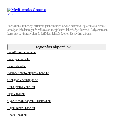
Portfóliónk minőségi tartalmat jelent minden olvasó számára. Egyedülálló elérést,
országos lefedettséget és változatos megjelenési lehetőséget biztosít. Folyamatosan
keressük az új irányokat és fejlődési lehetőségeket. Ez jövőnk záloga.
Regionális hírportálok
Bács-Kiskun - baon.hu
Baranya - bama.hu
Békés - beol.hu
Borsod-Abaúj-Zemplén - boon.hu
Csongrád - delmagyar.hu
Dunaújváros - duol.hu
Fejér - feol.hu
Győr-Moson-Sopron - kisalfold.hu
Hajdú-Bihar - haon.hu
Heves - heol.hu