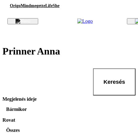
Origo
Mindmegette
Life
She
Prinner Anna
Keresés
Megjelenés ideje
Bármikor
Rovat
Összes