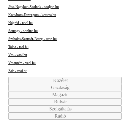
Jász-Nagykun-Szolnok - szoljon.hu
Komárom-Esztergom - kemma.hu
Nógrád - nool.hu
Somogy - sonline.hu
Szabolcs-Szatmár-Bereg - szon.hu
Tolna - teol.hu
Vas - vaol.hu
Veszprém - veol.hu
Zala - zaol.hu
Közélet
Gazdaság
Magazin
Bulvár
Szolgáltatás
Rádió