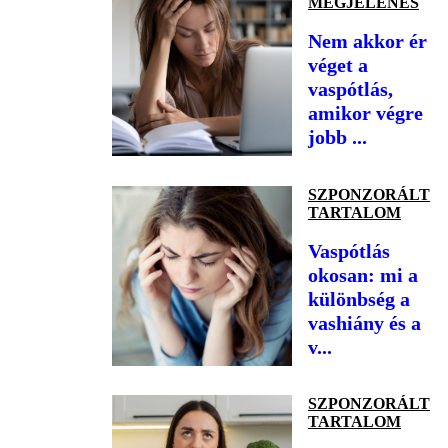
MEGJELENÉS
Nem akkor ér
véget a
vaspótlás,
amikor végre
jobb ...
SZPONZORÁLT
TARTALOM
Vaspótlás
okosan: mi a
különbség a
vashiány és a
v...
SZPONZORÁLT
TARTALOM