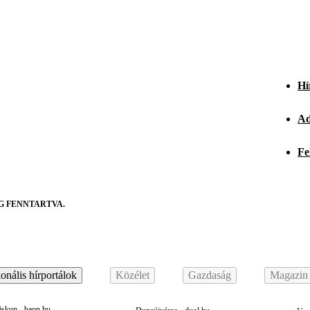
Hí
Ad
Fe
G FENNTARTVA.
onális hírportálok
Közélet
Gazdaság
Magazin
skun - baon.hu