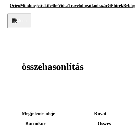
Origo
Mindmegette
Life
She
Videa
Travelo
Ingatlanbazár
GPhírek
Reblo
összehasonlítás
Megjelenés ideje
Rovat
Bármikor
Összes