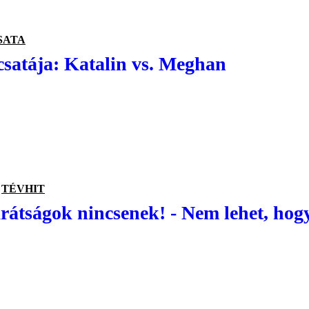
SATA
satája: Katalin vs. Meghan
TÉVHIT
arátságok nincsenek! - Nem lehet, hog