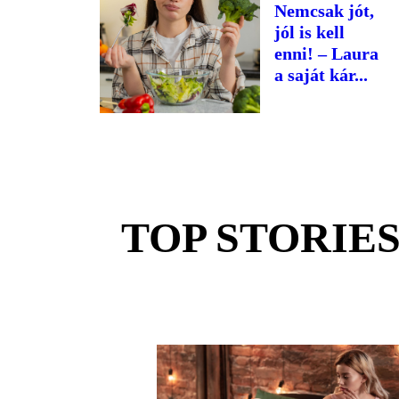
Nemcsak jót,
jól is kell
enni! – Laura
a saját kár...
TOP STORIE