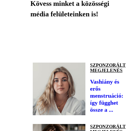
Kövess minket a közösségi
média felületeinken is!
SZPONZORÁLT
MEGJELENÉS
Vashiány és
erős
menstruáció:
így függhet
össze a ...
SZPONZORÁLT