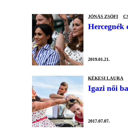
JÓNÁS ZSÓFI
C
Hercegnék c
2019.01.21.
KÉKESI LAURA
Igazi női b
2017.07.07.