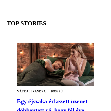
TOP STORIES
MÁTÉ ALEXANDRA
BOSSZÚ
Egy éjszaka érkezett üzenet
döbbentett rá, hogy fél éve