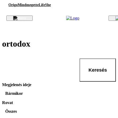
Origo
Mindmegette
Life
She
ortodox
Keresés
Megjelenés ideje
Bármikor
Rovat
Összes