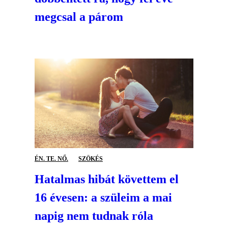
megcsal a párom
ÉN. TE. NŐ.
SZÖKÉS
Hatalmas hibát követtem el
16 évesen: a szüleim a mai
napig nem tudnak róla