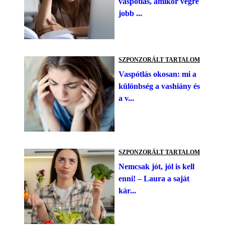
vaspótlás, amikor végre
jobb ...
SZPONZORÁLT TARTALOM
Vaspótlás okosan: mi a
különbség a vashiány és
a v...
SZPONZORÁLT TARTALOM
Nemcsak jót, jól is kell
enni! – Laura a saját
kár...