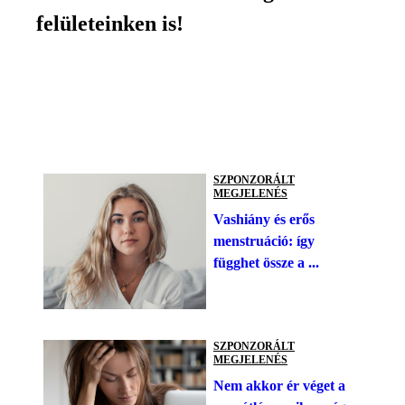
felületeinken is!
SZPONZORÁLT
MEGJELENÉS
Vashiány és erős
menstruáció: így
függhet össze a ...
SZPONZORÁLT
MEGJELENÉS
Nem akkor ér véget a