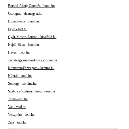
Borsod-Abaúj-Zemplén - boon.hu
Csongrád - delmagyar.hu
Dunaújváros - duol.hu
Fejér - feol.hu
Győr-Moson-Sopron - kisalfold.hu
Hajdú-Bihar - haon.hu
Heves - heol.hu
Jász-Nagykun-Szolnok - szoljon.hu
Komárom-Esztergom - kemma.hu
Nógrád - nool.hu
Somogy - sonline.hu
Szabolcs-Szatmár-Bereg - szon.hu
Tolna - teol.hu
Vas - vaol.hu
Veszprém - veol.hu
Zala - zaol.hu