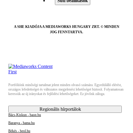
Süti beállítások
A SHE KIADÓJA A MEDIAWORKS HUNGARY ZRT. © MINDEN
JOG FENNTARTVA.
Portfóliónk minőségi tartalmat jelent minden olvasó számára. Egyedülálló elérést,
országos lefedettséget és változatos megjelenési lehetőséget biztosít. Folyamatosan
keressük az új irányokat és fejlődési lehetőségeket. Ez jövőnk záloga.
Regionális hírportálok
Bács-Kiskun - baon.hu
Baranya - bama.hu
Békés - beol.hu