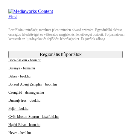
Portfóliónk minőségi tartalmat jelent minden olvasó számára. Egyedülálló elérést,
országos lefedettséget és változatos megjelenési lehetőséget biztosít. Folyamatosan
keressük az új irányokat és fejlődési lehetőségeket. Ez jövőnk záloga.
Regionális hírportálok
Bács-Kiskun - baon.hu
Baranya - bama.hu
Békés - beol.hu
Borsod-Abaúj-Zemplén - boon.hu
Csongrád - delmagyar.hu
Dunaújváros - duol.hu
Fejér - feol.hu
Győr-Moson-Sopron - kisalfold.hu
Hajdú-Bihar - haon.hu
Heves - heol.hu