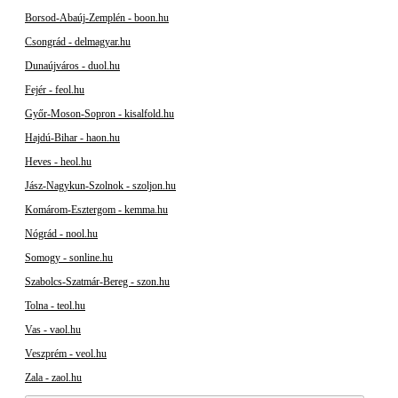
Borsod-Abaúj-Zemplén - boon.hu
Csongrád - delmagyar.hu
Dunaújváros - duol.hu
Fejér - feol.hu
Győr-Moson-Sopron - kisalfold.hu
Hajdú-Bihar - haon.hu
Heves - heol.hu
Jász-Nagykun-Szolnok - szoljon.hu
Komárom-Esztergom - kemma.hu
Nógrád - nool.hu
Somogy - sonline.hu
Szabolcs-Szatmár-Bereg - szon.hu
Tolna - teol.hu
Vas - vaol.hu
Veszprém - veol.hu
Zala - zaol.hu