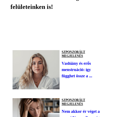
felületeinken is!
SZPONZORÁLT
MEGJELENÉS
Vashiány és erős
menstruáció: így
függhet össze a ...
SZPONZORÁLT
MEGJELENÉS
Nem akkor ér véget a