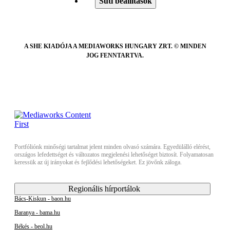
Süti beállítások
A SHE KIADÓJA A MEDIAWORKS HUNGARY ZRT. © MINDEN
JOG FENNTARTVA.
Portfóliónk minőségi tartalmat jelent minden olvasó számára. Egyedülálló elérést,
országos lefedettséget és változatos megjelenési lehetőséget biztosít. Folyamatosan
keressük az új irányokat és fejlődési lehetőségeket. Ez jövőnk záloga.
Regionális hírportálok
Bács-Kiskun - baon.hu
Baranya - bama.hu
Békés - beol.hu