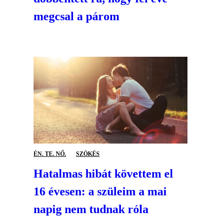
megcsal a párom
ÉN. TE. NŐ.
SZÖKÉS
Hatalmas hibát követtem el
16 évesen: a szüleim a mai
napig nem tudnak róla