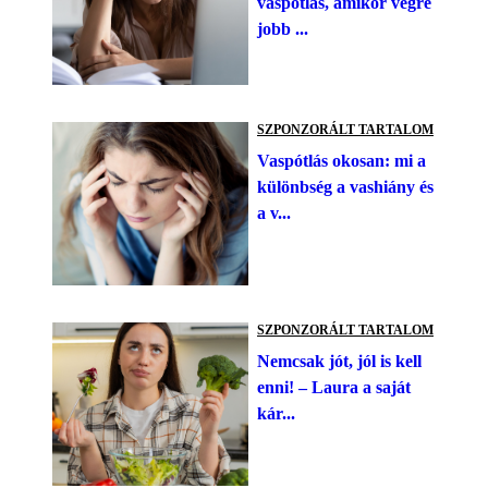
vaspótlás, amikor végre
jobb ...
SZPONZORÁLT TARTALOM
Vaspótlás okosan: mi a
különbség a vashiány és
a v...
SZPONZORÁLT TARTALOM
Nemcsak jót, jól is kell
enni! – Laura a saját
kár...