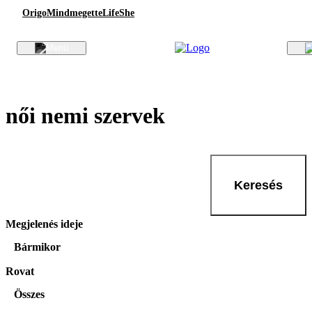
Origo
Mindmegette
Life
She
női nemi szervek
Keresés
Megjelenés ideje
Bármikor
Rovat
Összes