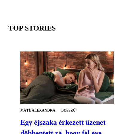
TOP STORIES
MÁTÉ ALEXANDRA
BOSSZÚ
Egy éjszaka érkezett üzenet
döbbentett rá, hogy fél éve