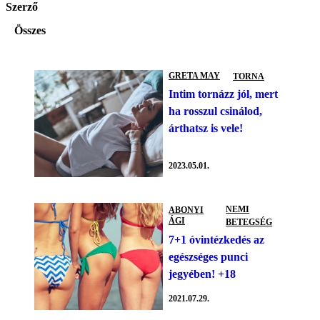
Szerző
Összes
GRETA MAY
TORNA
Intim tornázz jól, mert
ha rosszul csinálod,
árthatsz is vele!
2023.05.01.
NEMI
ABONYI
ÁGI
BETEGSÉG
7+1 óvintézkedés az
egészséges punci
jegyében! +18
2021.07.29.