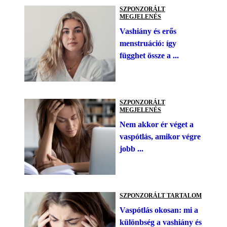
SZPONZORÁLT
MEGJELENÉS
Vashiány és erős
menstruáció: így
függhet össze a ...
SZPONZORÁLT
MEGJELENÉS
Nem akkor ér véget a
vaspótlás, amikor végre
jobb ...
SZPONZORÁLT TARTALOM
Vaspótlás okosan: mi a
különbség a vashiány és