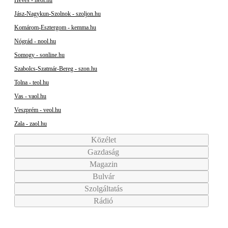
Heves - heol.hu
Jász-Nagykun-Szolnok - szoljon.hu
Komárom-Esztergom - kemma.hu
Nógrád - nool.hu
Somogy - sonline.hu
Szabolcs-Szatmár-Bereg - szon.hu
Tolna - teol.hu
Vas - vaol.hu
Veszprém - veol.hu
Zala - zaol.hu
Közélet
Gazdaság
Magazin
Bulvár
Szolgáltatás
Rádió