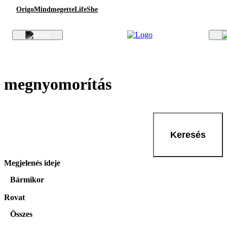
Origo
Mindmegette
Life
She
megnyomorítás
Keresés
Megjelenés ideje
Bármikor
Rovat
Összes