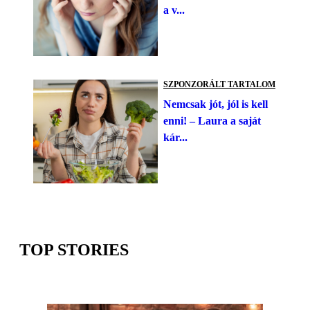
a v...
SZPONZORÁLT TARTALOM
Nemcsak jót, jól is kell
enni! – Laura a saját
kár...
TOP STORIES