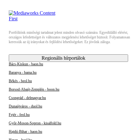
Portfóliónk minőségi tartalmat jelent minden olvasó számára. Egyedülálló elérést,
országos lefedettséget és változatos megjelenési lehetőséget biztosít. Folyamatosan
keressük az új irányokat és fejlődési lehetőségeket. Ez jövőnk záloga.
Regionális hírportálok
Bács-Kiskun - baon.hu
Baranya - bama.hu
Békés - beol.hu
Borsod-Abaúj-Zemplén - boon.hu
Csongrád - delmagyar.hu
Dunaújváros - duol.hu
Fejér - feol.hu
Győr-Moson-Sopron - kisalfold.hu
Hajdú-Bihar - haon.hu