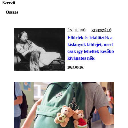
Szerző
Összes
ÉN. TE. NŐ.
KIBESZÉLŐ
Eltörték és lekötözték a
kislányok lábfejét, mert
csak így lehettek később
kívánatos nők
2024.06.26.