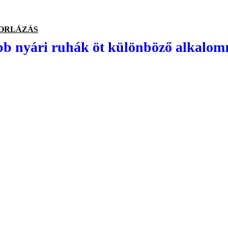
ORLÁZÁS
bb nyári ruhák öt különböző alkalom