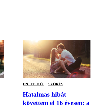
S
ÉN. TE. NŐ.
SZÖKÉS
Hatalmas hibát
követtem el 16 évesen: a