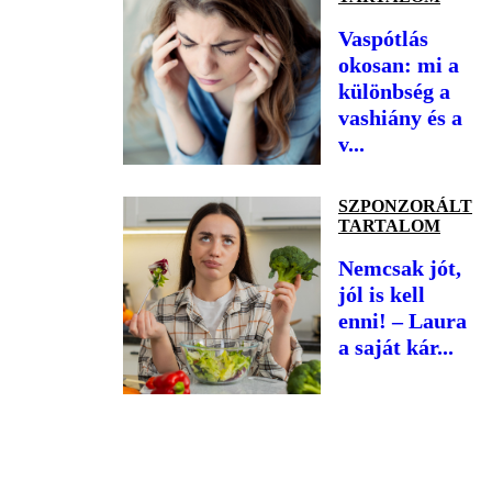
Vaspótlás
okosan: mi a
különbség a
vashiány és a
v...
SZPONZORÁLT
TARTALOM
Nemcsak jót,
jól is kell
enni! – Laura
a saját kár...