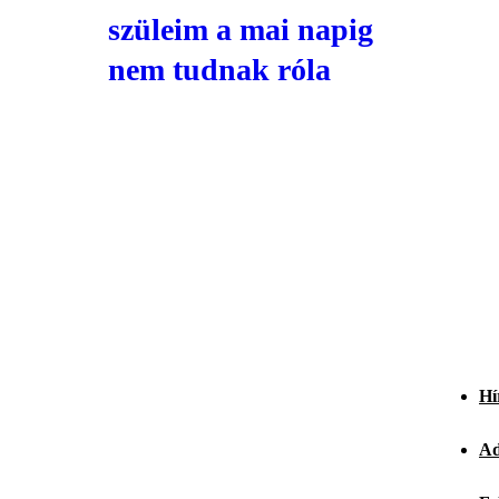
szüleim a mai napig
nem tudnak róla
Hí
Ad