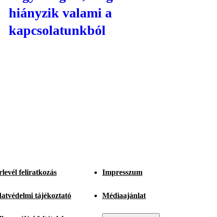
hiányzik valami a
kapcsolatunkból
rlevél feliratkozás
Impresszum
atvédelmi tájékoztató
Médiaajánlat