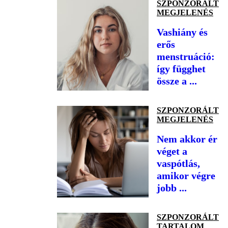
SZPONZORÁLT
MEGJELENÉS
Vashiány és
erős
menstruáció:
így függhet
össze a ...
SZPONZORÁLT
MEGJELENÉS
Nem akkor ér
véget a
vaspótlás,
amikor végre
jobb ...
SZPONZORÁLT
TARTALOM