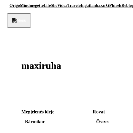
Origo
Mindmegette
Life
She
Videa
Travelo
Ingatlanbazár
GPhírek
Reblo
maxiruha
Megjelenés ideje
Rovat
Bármikor
Összes