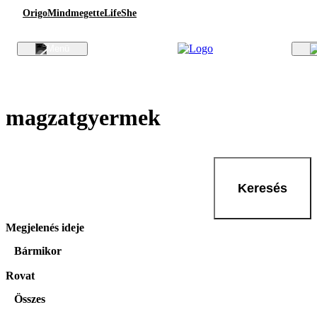
Origo
Mindmegette
Life
She
magzatgyermek
Keresés
Megjelenés ideje
Bármikor
Rovat
Összes