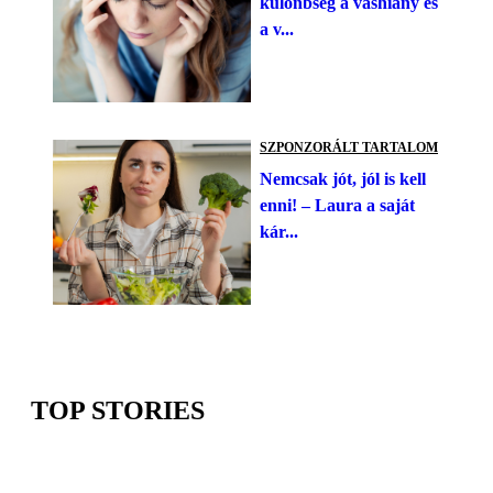
különbség a vashiány és
a v...
SZPONZORÁLT TARTALOM
Nemcsak jót, jól is kell
enni! – Laura a saját
kár...
TOP STORIES