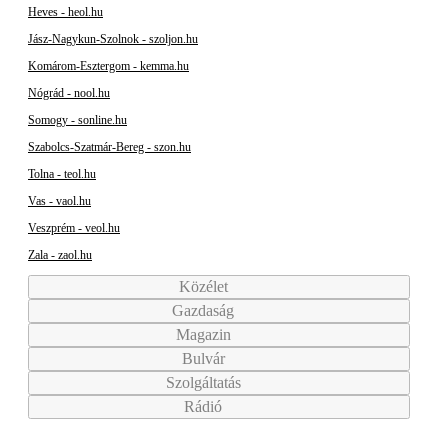
Heves - heol.hu
Jász-Nagykun-Szolnok - szoljon.hu
Komárom-Esztergom - kemma.hu
Nógrád - nool.hu
Somogy - sonline.hu
Szabolcs-Szatmár-Bereg - szon.hu
Tolna - teol.hu
Vas - vaol.hu
Veszprém - veol.hu
Zala - zaol.hu
Közélet
Gazdaság
Magazin
Bulvár
Szolgáltatás
Rádió