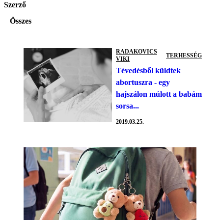
Szerző
Összes
RADAKOVICS
TERHESSÉG
VIKI
Tévedésből küldtek
abortuszra - egy
hajszálon múlott a babám
sorsa...
2019.03.25.