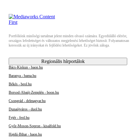
Portfóliónk minőségi tartalmat jelent minden olvasó számára. Egyedülálló elérést,
országos lefedettséget és változatos megjelenési lehetőséget biztosít. Folyamatosan
keressük az új irányokat és fejlődési lehetőségeket. Ez jövőnk záloga.
Regionális hírportálok
Bács-Kiskun - baon.hu
Baranya - bama.hu
Békés - beol.hu
Borsod-Abaúj-Zemplén - boon.hu
Csongrád - delmagyar.hu
Dunaújváros - duol.hu
Fejér - feol.hu
Győr-Moson-Sopron - kisalfold.hu
Hajdú-Bihar - haon.hu