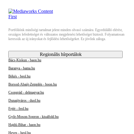
Portfóliónk minőségi tartalmat jelent minden olvasó számára. Egyedülálló elérést,
országos lefedettséget és változatos megjelenési lehetőséget biztosít. Folyamatosan
keressük az új irányokat és fejlődési lehetőségeket. Ez jövőnk záloga.
Regionális hírportálok
Bács-Kiskun - baon.hu
Baranya - bama.hu
Békés - beol.hu
Borsod-Abaúj-Zemplén - boon.hu
Csongrád - delmagyar.hu
Dunaújváros - duol.hu
Fejér - feol.hu
Győr-Moson-Sopron - kisalfold.hu
Hajdú-Bihar - haon.hu
Heves - heol.hu