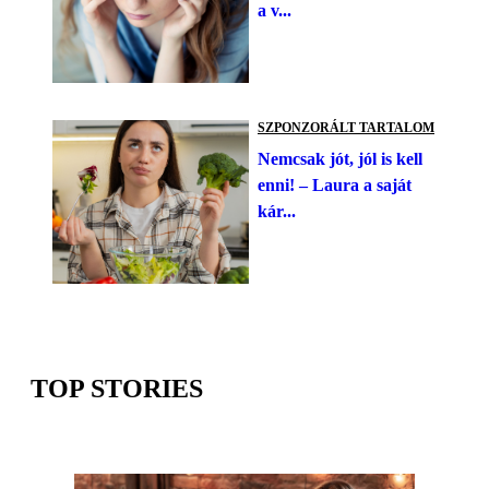
a v...
SZPONZORÁLT TARTALOM
Nemcsak jót, jól is kell
enni! – Laura a saját
kár...
TOP STORIES