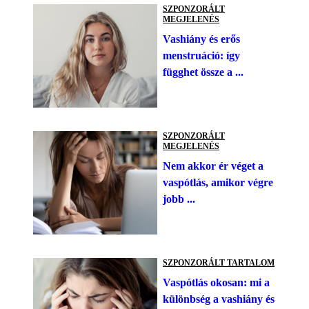
SZPONZORÁLT
MEGJELENÉS
Vashiány és erős
menstruáció: így
függhet össze a ...
SZPONZORÁLT
MEGJELENÉS
Nem akkor ér véget a
vaspótlás, amikor végre
jobb ...
SZPONZORÁLT TARTALOM
Vaspótlás okosan: mi a
különbség a vashiány és