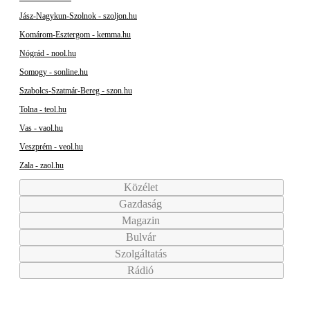
Jász-Nagykun-Szolnok - szoljon.hu
Komárom-Esztergom - kemma.hu
Nógrád - nool.hu
Somogy - sonline.hu
Szabolcs-Szatmár-Bereg - szon.hu
Tolna - teol.hu
Vas - vaol.hu
Veszprém - veol.hu
Zala - zaol.hu
Közélet
Gazdaság
Magazin
Bulvár
Szolgáltatás
Rádió