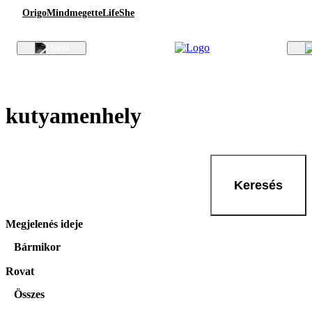
Origo
Mindmegette
Life
She
kutyamenhely
Keresés
Megjelenés ideje
Bármikor
Rovat
Összes