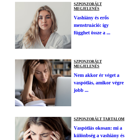
SZPONZORÁLT
MEGJELENÉS
Vashiány és erős
menstruáció: így
függhet össze a ...
SZPONZORÁLT
MEGJELENÉS
Nem akkor ér véget a
vaspótlás, amikor végre
jobb ...
SZPONZORÁLT TARTALOM
Vaspótlás okosan: mi a
különbség a vashiány és