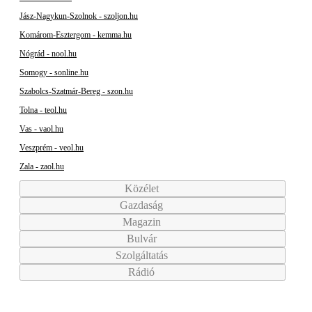
Jász-Nagykun-Szolnok - szoljon.hu
Komárom-Esztergom - kemma.hu
Nógrád - nool.hu
Somogy - sonline.hu
Szabolcs-Szatmár-Bereg - szon.hu
Tolna - teol.hu
Vas - vaol.hu
Veszprém - veol.hu
Zala - zaol.hu
Közélet
Gazdaság
Magazin
Bulvár
Szolgáltatás
Rádió