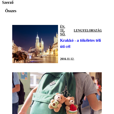
Szerző
Összes
ÉN.
TE.
LENGYELORSZÁG
NŐ.
Krakkó - a tökéletes téli
úti cél
2016.11.12.