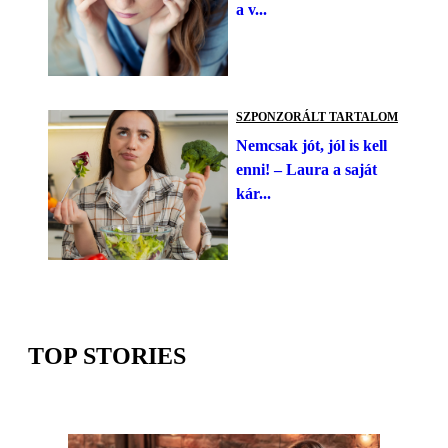
a v...
SZPONZORÁLT TARTALOM
Nemcsak jót, jól is kell
enni! – Laura a saját
kár...
TOP STORIES