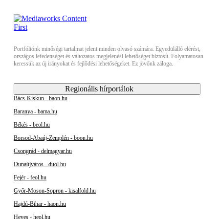
Portfóliónk minőségi tartalmat jelent minden olvasó számára. Egyedülálló elérést,
országos lefedettséget és változatos megjelenési lehetőséget biztosít. Folyamatosan
keressük az új irányokat és fejlődési lehetőségeket. Ez jövőnk záloga.
Regionális hírportálok
Bács-Kiskun - baon.hu
Baranya - bama.hu
Békés - beol.hu
Borsod-Abaúj-Zemplén - boon.hu
Csongrád - delmagyar.hu
Dunaújváros - duol.hu
Fejér - feol.hu
Győr-Moson-Sopron - kisalfold.hu
Hajdú-Bihar - haon.hu
Heves - heol.hu