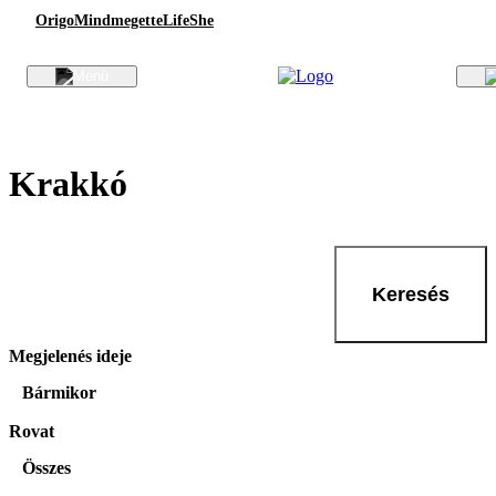
Origo
Mindmegette
Life
She
Krakkó
Keresés
Megjelenés ideje
Bármikor
Rovat
Összes