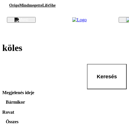
Origo
Mindmegette
Life
She
köles
Keresés
Megjelenés ideje
Bármikor
Rovat
Összes