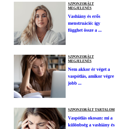
SZPONZORÁLT
MEGJELENÉS
Vashiány és erős
menstruáció: így
függhet össze a ...
SZPONZORÁLT
MEGJELENÉS
Nem akkor ér véget a
vaspótlás, amikor végre
jobb ...
SZPONZORÁLT TARTALOM
Vaspótlás okosan: mi a
különbség a vashiány és