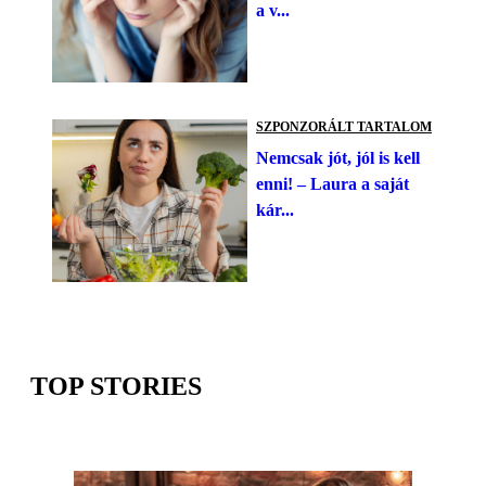
a v...
SZPONZORÁLT TARTALOM
Nemcsak jót, jól is kell
enni! – Laura a saját
kár...
TOP STORIES