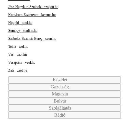
Jász-Nagykun-Szolnok - szoljon.hu
Komárom-Esztergom - kemma.hu
Nógrád - nool.hu
Somogy - sonline.hu
Szabolcs-Szatmár-Bereg - szon.hu
Tolna - teol.hu
Vas - vaol.hu
Veszprém - veol.hu
Zala - zaol.hu
Közélet
Gazdaság
Magazin
Bulvár
Szolgáltatás
Rádió