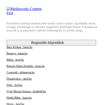
Portfóliónk minőségi tartalmat jelent minden olvasó számára. Egyedülálló elérést,
országos lefedettséget és változatos megjelenési lehetőséget biztosít. Folyamatosan
keressük az új irányokat és fejlődési lehetőségeket. Ez jövőnk záloga.
Regionális hírportálok
Bács-Kiskun - baon.hu
Baranya - bama.hu
Békés - beol.hu
Borsod-Abaúj-Zemplén - boon.hu
Csongrád - delmagyar.hu
Dunaújváros - duol.hu
Fejér - feol.hu
Győr-Moson-Sopron - kisalfold.hu
Hajdú-Bihar - haon.hu
Heves - heol.hu