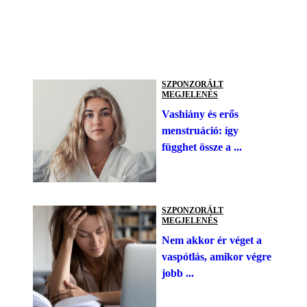
SZPONZORÁLT
MEGJELENÉS
Vashiány és erős
menstruáció: így
függhet össze a ...
SZPONZORÁLT
MEGJELENÉS
Nem akkor ér véget a
vaspótlás, amikor végre
jobb ...