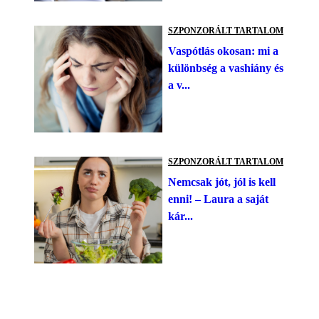
SZPONZORÁLT TARTALOM
Vaspótlás okosan: mi a
különbség a vashiány és
a v...
SZPONZORÁLT TARTALOM
Nemcsak jót, jól is kell
enni! – Laura a saját
kár...