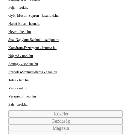
Fejér - feol.hu
Győr-Moson-Sopron - kisalfold.hu
Hajdú-Bihar - haon.hu
Heves - heol.hu
Jász-Nagykun-Szolnok - szoljon.hu
Komárom-Esztergom - kemma.hu
Nógrád - nool.hu
Somogy - sonline.hu
Szabolcs-Szatmár-Bereg - szon.hu
Tolna - teol.hu
Vas - vaol.hu
Veszprém - veol.hu
Zala - zaol.hu
Közélet
Gazdaság
Magazin