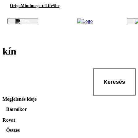
Origo
Mindmegette
Life
She
kín
Keresés
Megjelenés ideje
Bármikor
Rovat
Összes