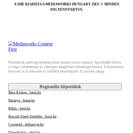
A SHE KIADÓJA A MEDIAWORKS HUNGARY ZRT. © MINDEN
JOG FENNTARTVA.
Portfóliónk minőségi tartalmat jelent minden olvasó számára. Egyedülálló elérést,
országos lefedettséget és változatos megjelenési lehetőséget biztosít. Folyamatosan
keressük az új irányokat és fejlődési lehetőségeket. Ez jövőnk záloga.
Regionális hírportálok
Bács-Kiskun - baon.hu
Baranya - bama.hu
Békés - beol.hu
Borsod-Abaúj-Zemplén - boon.hu
Csongrád - delmagyar.hu
Dunaújváros - duol.hu