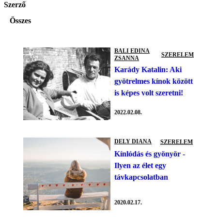
Szerző
Összes
BALI EDINA
SZERELEM
ZSANNA
Karády Katalin: Aki
gyötrelmes kínok között
is képes volt szeretni!
2022.02.08.
DELY DIANA
SZERELEM
Kínlódás és gyönyör -
Ilyen az élet egy
távkapcsolatban
2020.02.17.