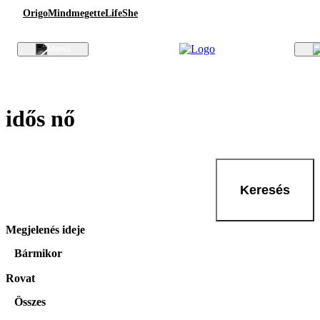
Origo
Mindmegette
Life
She
idős nő
Keresés
Megjelenés ideje
Bármikor
Rovat
Összes