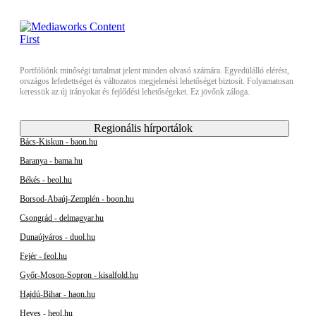
Portfóliónk minőségi tartalmat jelent minden olvasó számára. Egyedülálló elérést,
országos lefedettséget és változatos megjelenési lehetőséget biztosít. Folyamatosan
keressük az új irányokat és fejlődési lehetőségeket. Ez jövőnk záloga.
Regionális hírportálok
Bács-Kiskun - baon.hu
Baranya - bama.hu
Békés - beol.hu
Borsod-Abaúj-Zemplén - boon.hu
Csongrád - delmagyar.hu
Dunaújváros - duol.hu
Fejér - feol.hu
Győr-Moson-Sopron - kisalfold.hu
Hajdú-Bihar - haon.hu
Heves - heol.hu