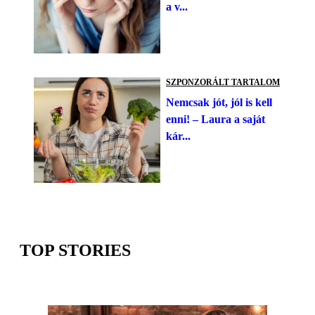
a v...
SZPONZORÁLT TARTALOM
Nemcsak jót, jól is kell
enni! – Laura a saját
kár...
TOP STORIES