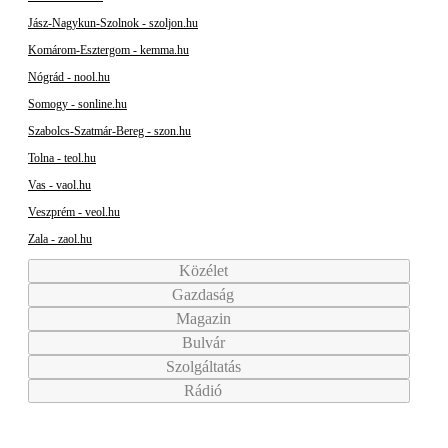
Jász-Nagykun-Szolnok - szoljon.hu
Komárom-Esztergom - kemma.hu
Nógrád - nool.hu
Somogy - sonline.hu
Szabolcs-Szatmár-Bereg - szon.hu
Tolna - teol.hu
Vas - vaol.hu
Veszprém - veol.hu
Zala - zaol.hu
Közélet
Gazdaság
Magazin
Bulvár
Szolgáltatás
Rádió