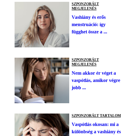
SZPONZORÁLT
MEGJELENÉS
Vashiány és erős
menstruáció: így
függhet össze a ...
SZPONZORÁLT
MEGJELENÉS
Nem akkor ér véget a
vaspótlás, amikor végre
jobb ...
SZPONZORÁLT TARTALOM
Vaspótlás okosan: mi a
különbség a vashiány és